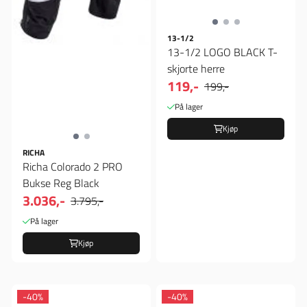
13-1/2
13-1/2 LOGO BLACK T-
skjorte herre
119,-
199,-
På lager
Kjøp
RICHA
Richa Colorado 2 PRO
Bukse Reg Black
3.036,-
3.795,-
På lager
Kjøp
-40%
-40%