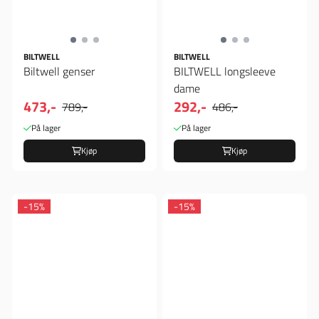
BILTWELL
BILTWELL
Biltwell genser
BILTWELL longsleeve
dame
473,-
292,-
789,-
486,-
På lager
På lager
Kjøp
Kjøp
-15%
-15%