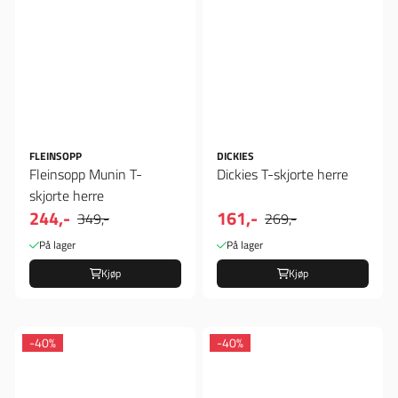
FLEINSOPP
DICKIES
Fleinsopp Munin T-
Dickies T-skjorte herre
skjorte herre
244,-
161,-
349,-
269,-
På lager
På lager
Kjøp
Kjøp
-40%
-40%