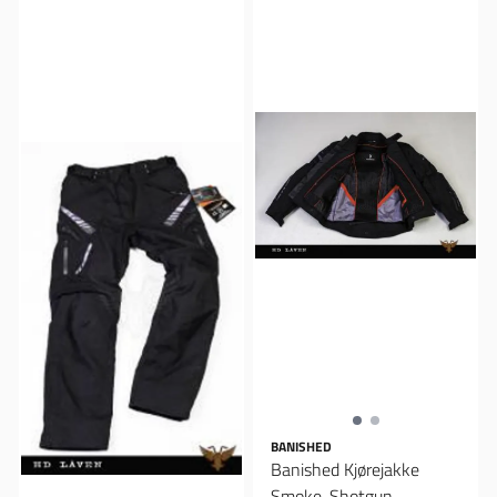
BANISHED
Banished Kjørejakke
Smoke, Shotgun