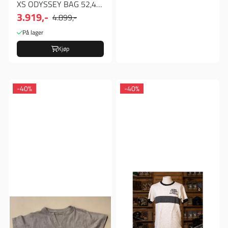
XS ODYSSEY BAG 52,4L,
3.919,-
Bagger/vesker
4.899,-
På lager
Kjøp
-40%
-40%