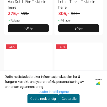
Von Dutch Fire T-skjorte
Lethal Threat T-skjorte
herre
herre
275,-
305,-
459,-
509,-
På lager
På lager
Kjøp
Kjøp
-40%
-40%
Dette nettstedet bruker informasjonskapsler for å
Drevet av
fungere korrekt, analysere trafikk, personalisering av
annonser og annonsering.
Juster innstillingene
Godta nødvendig
Godta alle