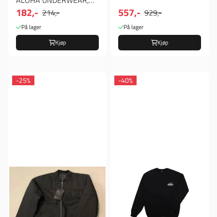
182,-
557,-
Undertøy
214,-
929,-
På lager
På lager
Kjøp
Kjøp
-25%
-40%