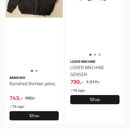
LOSER MACHINE
LOSER MACHINE
GENSER
BANISHED
790,-
1.317,-
Banished Bomber jakke,
På lager
743,-
990,-
Kjøp
På lager
Kjøp