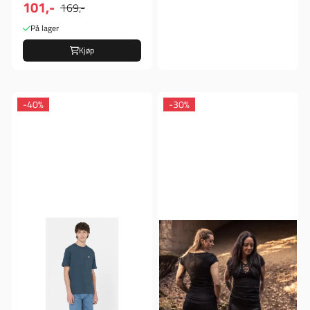
101,-
169,-
På lager
Kjøp
-40%
-30%