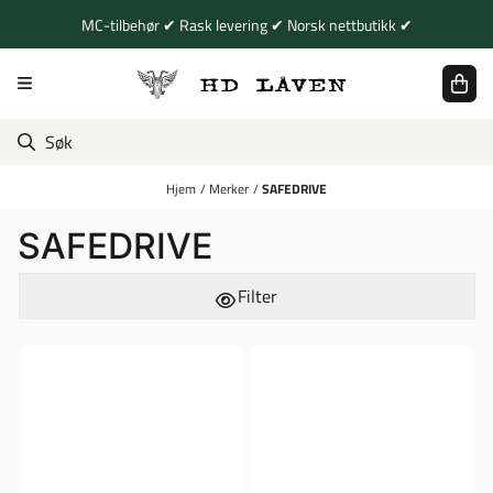
Hopp til innhold
MC-tilbehør ✔ Rask levering ✔ Norsk nettbutikk ✔
Hjem
/
Merker
/
SAFEDRIVE
SAFEDRIVE
Filter