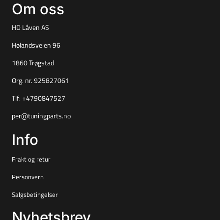
Om oss
HD Låven AS
Hølandsveien 96
1860 Trøgstad
Org. nr. 925827061
Tlf:
+4790847527
per@tuningparts.no
Info
Frakt og retur
Personvern
Salgsbetingelser
Nyhetsbrev