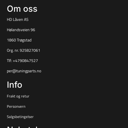
Om oss
HD Låven AS
Hølandsveien 96
1860 Trøgstad
Org. nr. 925827061
Tlf:
+4790847527
per@tuningparts.no
Info
Frakt og retur
Personvern
Salgsbetingelser