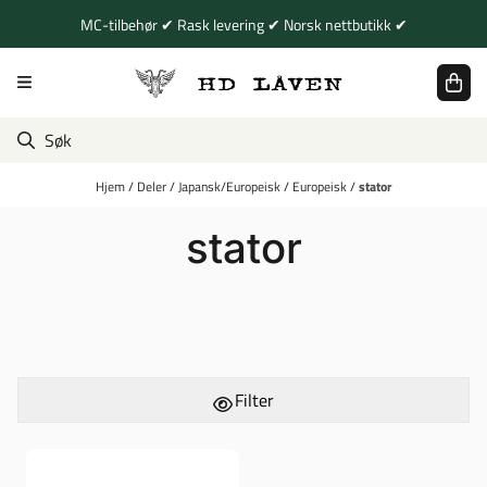
Hopp til innhold
MC-tilbehør ✔ Rask levering ✔ Norsk nettbutikk ✔
Hjem
/
Deler
/
Japansk/Europeisk
/
Europeisk
/
stator
stator
Filter