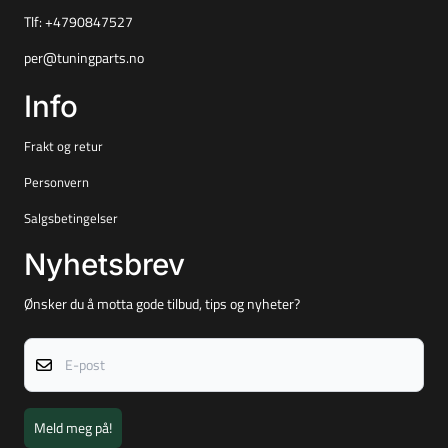
Tlf:
+4790847527
per@tuningparts.no
Info
Frakt og retur
Personvern
Salgsbetingelser
Nyhetsbrev
Ønsker du å motta gode tilbud, tips og nyheter?
E-post
Meld meg på!