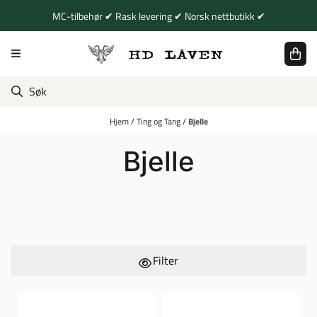
Hopp til innhold
MC-tilbehør ✔ Rask levering ✔ Norsk nettbutikk ✔
Hjem
/
Ting og Tang
/
Bjelle
Bjelle
Filter