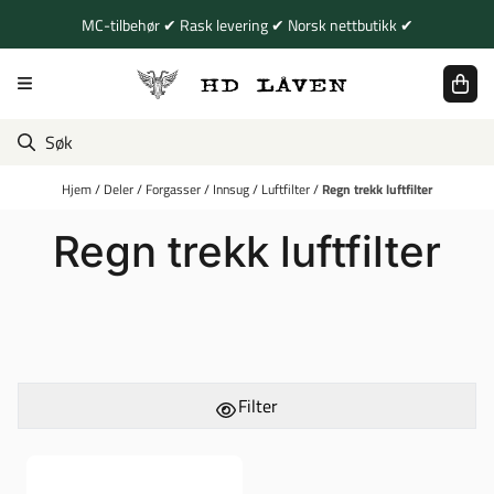
Hopp til innhold
MC-tilbehør ✔ Rask levering ✔ Norsk nettbutikk ✔
Hjem
/
Deler
/
Forgasser
/
Innsug
/
Luftfilter
/
Regn trekk luftfilter
Regn trekk luftfilter
Filter