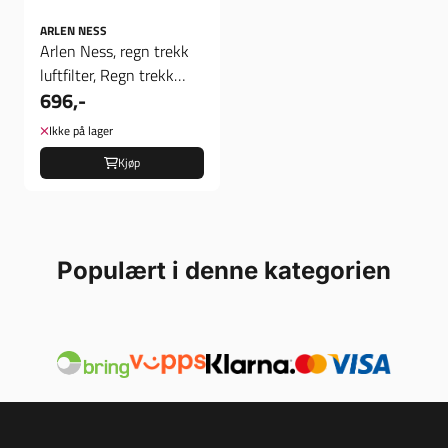
ARLEN NESS
Arlen Ness, regn trekk
luftfilter, Regn trekk
696,-
luftfilter
Ikke på lager
Kjøp
Populært i denne kategorien