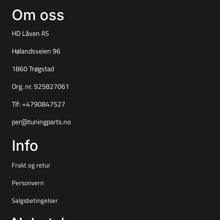
Om oss
HD Låven AS
Hølandsveien 96
1860 Trøgstad
Org. nr. 925827061
Tlf:
+4790847527
per@tuningparts.no
Info
Frakt og retur
Personvern
Salgsbetingelser