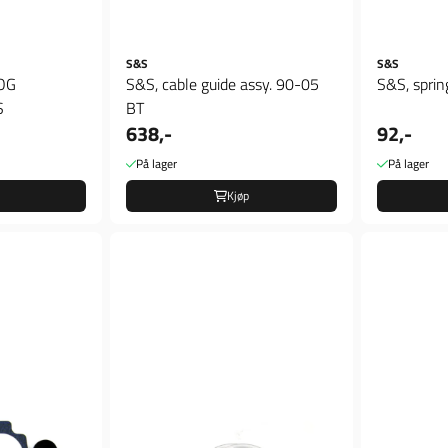
S&S
S&S
OG
S&S, cable guide assy. 90-05
S&S, sprin
S
BT
638,-
92,-
På lager
På lager
Kjøp