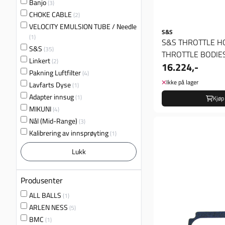
Banjo
(3)
CHOKE CABLE
(2)
VELOCITY EMULSION TUBE / Needle
S&S
(1)
S&S THROTTLE H
S&S
(35)
THROTTLE BODIE
Linkert
(2)
16.224,-
Pakning Luftfilter
(4)
Ikke på lager
Lavfarts Dyse
(1)
Adapter innsug
(1)
Kjøp
MIKUNI
(4)
Nål (Mid-Range)
(3)
Kalibrering av innsprøyting
(1)
Lukk
Produsenter
ALL BALLS
(1)
ARLEN NESS
(5)
BMC
(1)