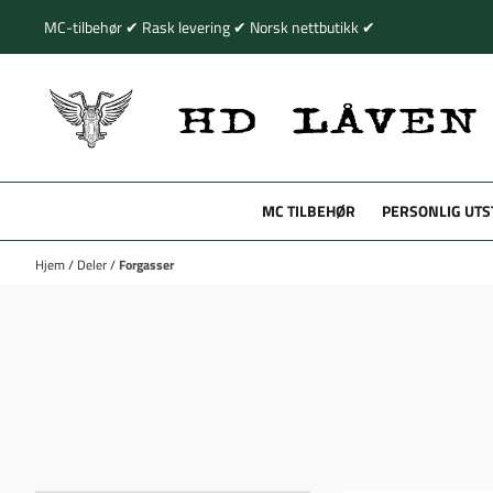
Hopp til innhold
MC-tilbehør ✔ Rask levering ✔ Norsk nettbutikk ✔
MC TILBEHØR
PERSONLIG UTS
Hjem
/
Deler
/
Forgasser