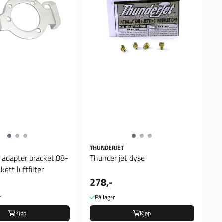
THUNDERJET
r adapter bracket 88-
Thunder jet dyse
kett luftfilter
278,-
r
På lager
Kjøp
Kjøp