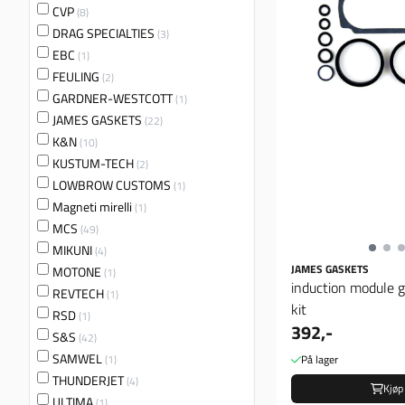
CVP
(8)
DRAG SPECIALTIES
(3)
EBC
(1)
FEULING
(2)
GARDNER-WESTCOTT
(1)
JAMES GASKETS
(22)
K&N
(10)
KUSTUM-TECH
(2)
LOWBROW CUSTOMS
(1)
Magneti mirelli
(1)
MCS
(49)
MIKUNI
(4)
JAMES GASKETS
MOTONE
(1)
induction module g
REVTECH
(1)
kit
RSD
(1)
392,-
S&S
(42)
SAMWEL
(1)
På lager
THUNDERJET
(4)
Kjøp
ULTIMA
(1)