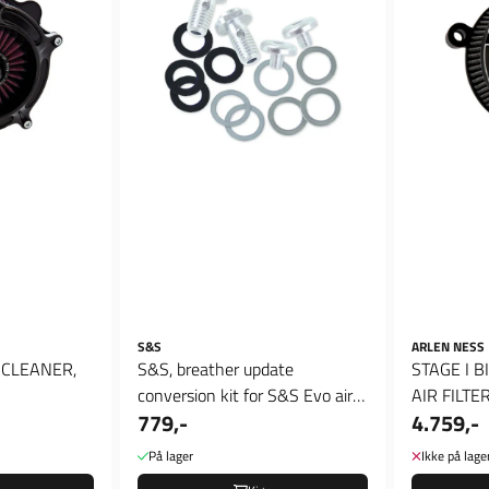
S&S
ARLEN NESS
 CLEANER,
S&S, breather update
STAGE I B
conversion kit for S&S Evo air
AIR FILTER 
779,-
4.759,-
cleaners
På lager
Ikke på lage