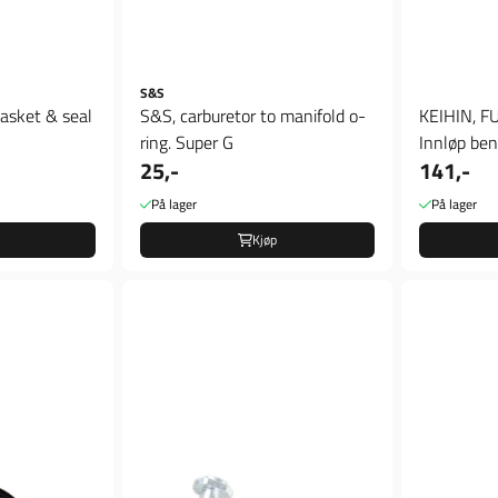
S&S
asket & seal
S&S, carburetor to manifold o-
KEIHIN, F
ring. Super G
Innløp bens
25,-
141,-
På lager
På lager
Kjøp