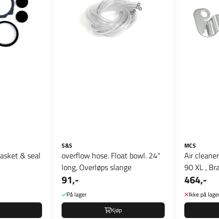
S&S
MCS
asket & seal
overflow hose. Float bowl. 24"
Air cleane
long, Overløps slange
90 XL , Bra
91,-
464,-
På lager
Ikke på lage
Kjøp