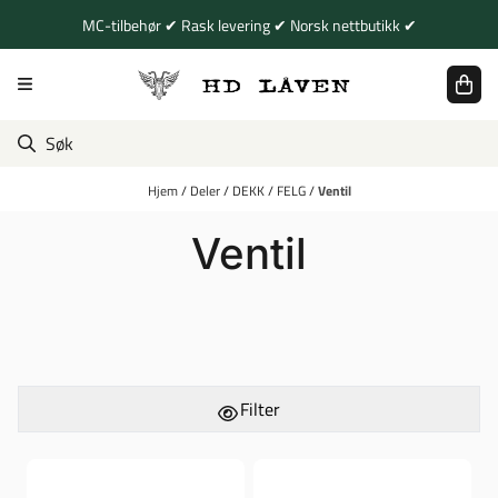
Hopp til innhold
MC-tilbehør ✔ Rask levering ✔ Norsk nettbutikk ✔
Hjem
/
Deler
/
DEKK
/
FELG
/
Ventil
Ventil
Filter