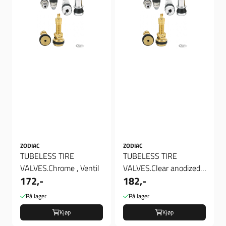
ZODIAC
ZODIAC
TUBELESS TIRE
TUBELESS TIRE
VALVES.Chrome , Ventil
VALVES.Clear anodized,
172,-
182,-
Ventil
På lager
På lager
Kjøp
Kjøp