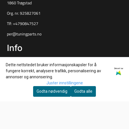
1860 Trøgstad
Org. nr. 925827061
Tlf:
+4790847527
per@tuningparts.no
Info
Frakt og retur
Dette nettstedet bruker informasjonskapsler for å
Personvern
Drevet av
fungere korrekt, analysere trafikk, personalisering av
annonser og annonsering.
Salgsbetingelser
Juster innstillingene
Nyhetsbrev
Godta nødvendig
Godta alle
Ønsker du å motta gode tilbud, tips og nyheter?
E-post