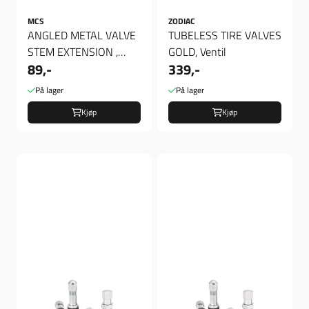
MCS
ZODIAC
ANGLED METAL VALVE
TUBELESS TIRE VALVES
STEM EXTENSION ,
GOLD, Ventil
89,-
339,-
ANGLED METAL VALVE
STEM EXTENSION
På lager
På lager
Kjøp
Kjøp