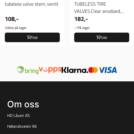
tubeless valve stem, ventil
TUBELESS TIRE
VALVES.Clear anodized,
108,-
182,-
Ventil
Ikke på lager
På lager
Kjøp
Kjøp
Om oss
HD Låven AS
Hølandsveien 96