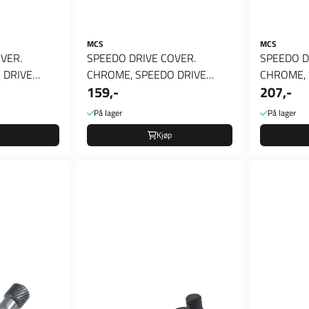
MCS
MCS
VER.
SPEEDO DRIVE COVER.
SPEEDO D
 DRIVE
CHROME, SPEEDO DRIVE
CHROME, 
159,-
207,-
COVER. CHROME
COVER. 
På lager
På lager
Kjøp