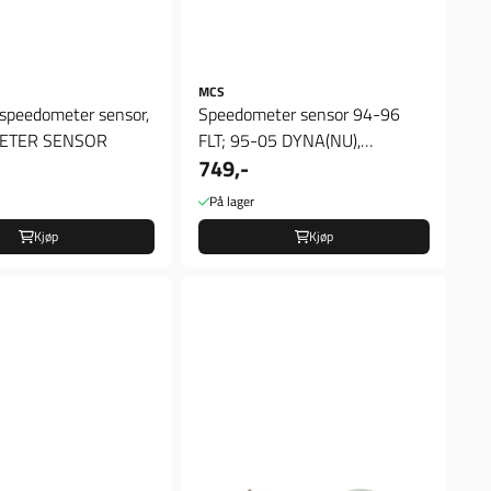
MCS
Speedometer sensor 94-96
ETER SENSOR
FLT; 95-05 DYNA(NU),
749,-
SPEEDOMETER SENSOR
På lager
Kjøp
Kjøp