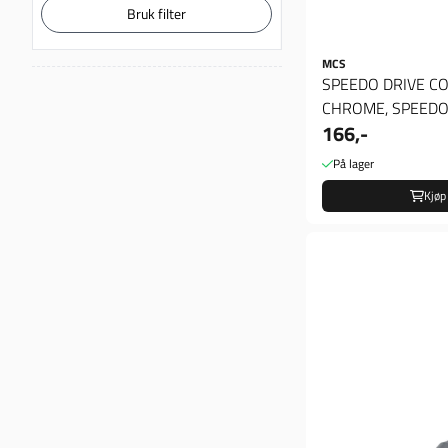
Bruk filter
MCS
SPEEDO DRIVE CO
CHROME, SPEEDO
166,-
COVER. CHROME
På lager
Kjøp