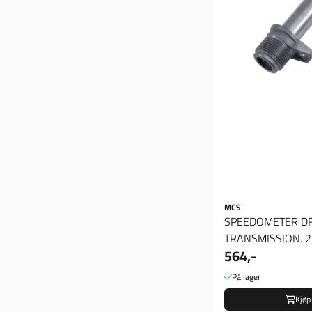
MCS
SPEEDOMETER DR
TRANSMISSION. 2
564,-
SPEEDOMETER DRIV
På lager
Kjøp