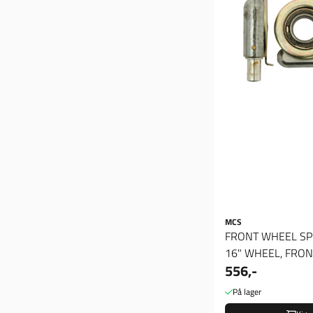
MCS
FRONT WHEEL SP
16" WHEEL, FRO
556,-
SPEEDO DRIVE. 16" 
På lager