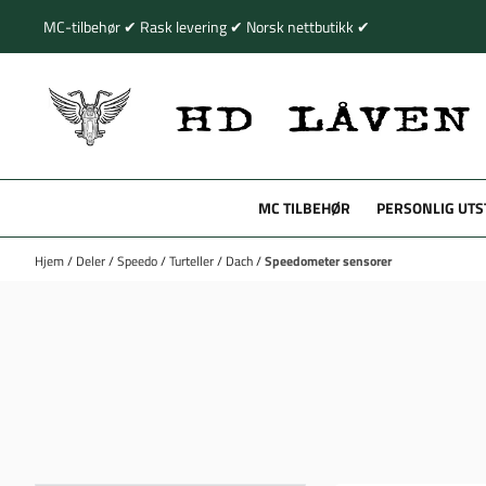
Hopp til innhold
MC-tilbehør ✔ Rask levering ✔ Norsk nettbutikk ✔
MC TILBEHØR
PERSONLIG UTS
Hjem
/
Deler
/
Speedo
/
Turteller
/
Dach
/
Speedometer sensorer