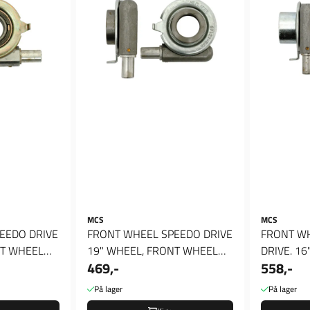
MCS
MCS
EEDO DRIVE
FRONT WHEEL SPEEDO DRIVE
FRONT W
NT WHEEL
19" WHEEL, FRONT WHEEL
DRIVE. 16" WHEEL, FRONT
469,-
558,-
...
SPEEDO DRIVE. 19" ...
På lager
På lager