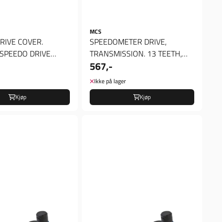
MCS
RIVE COVER.
SPEEDOMETER DRIVE,
SPEEDO DRIVE
TRANSMISSION. 13 TEETH,
567,-
CHROME
SPEEDOMETER DRIVE, ...
Ikke på lager
Kjøp
Kjøp