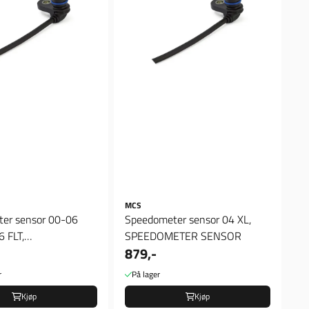
MCS
er sensor 00-06
Speedometer sensor 04 XL,
 FLT,
SPEEDOMETER SENSOR
879,-
ETER SENSOR
r
På lager
Kjøp
Kjøp