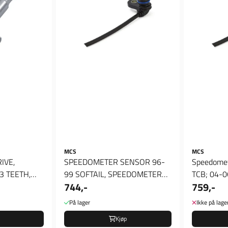
MCS
MCS
IVE,
SPEEDOMETER SENSOR 96-
Speedomet
3 TEETH,
99 SOFTAIL, SPEEDOMETER
TCB; 04-06
744,-
759,-
E, ...
SENSOR
SPEEDOM
På lager
Ikke på lage
Kjøp