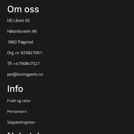
Om oss
HD Låven AS
Hølandsveien 96
1860 Trøgstad
Org. nr. 925827061
Tlf:
+4790847527
per@tuningparts.no
Info
Frakt og retur
Personvern
Salgsbetingelser