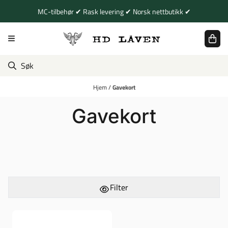
Hopp til innhold
MC-tilbehør ✔ Rask levering ✔ Norsk nettbutikk ✔
Hjem
/
Gavekort
Gavekort
Filter