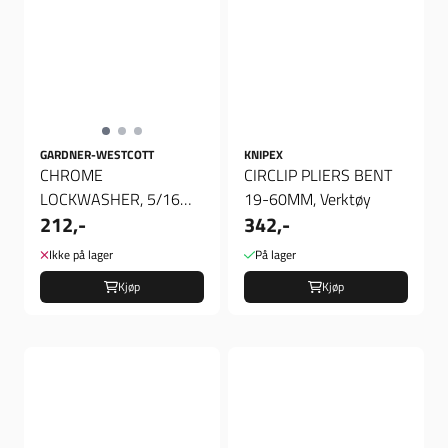
GARDNER-WESTCOTT
KNIPEX
CHROME
CIRCLIP PLIERS BENT
LOCKWASHER, 5/16
19-60MM, Verktøy
212,-
342,-
INCH 5pk, Spreng skiver
Ikke på lager
På lager
Kjøp
Kjøp