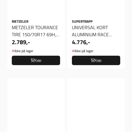
METZELER
SUPERTRAPP
METZELER TOURANCE
UNIVERSAL KORT
TIRE 150/70R17 69H,
ALUMINIUM RACE
2.789,-
4.776,-
Dekk bak
LYDDEMPER,
UNIVERSAL KORT
Ikke på lager
Ikke på lager
ALUMINIUM ...
Kjøp
Kjøp