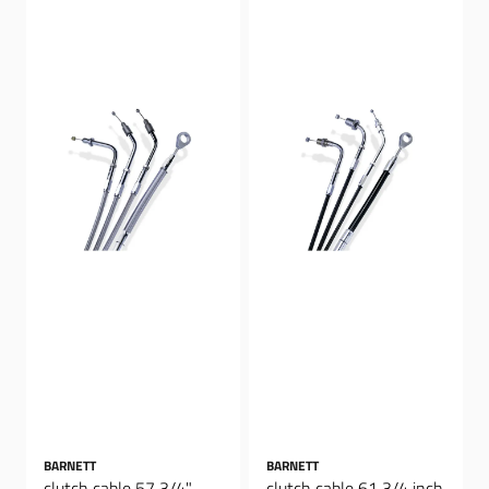
BARNETT
BARNETT
clutch cable 57 3/4"
clutch cable 61 3/4 inch