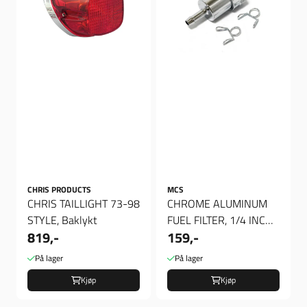
CHRIS PRODUCTS
MCS
CHRIS TAILLIGHT 73-98
CHROME ALUMINUM
STYLE, Baklykt
FUEL FILTER, 1/4 INCH,
819,-
159,-
Bensinfilter
På lager
På lager
Kjøp
Kjøp