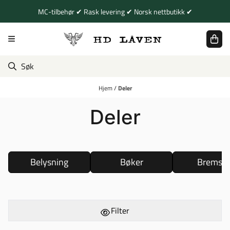
Hopp til innhold
MC-tilbehør ✔ Rask levering ✔ Norsk nettbutikk ✔
Hjem
/
Deler
Deler
Belysning
Bøker
Bremser
Filter