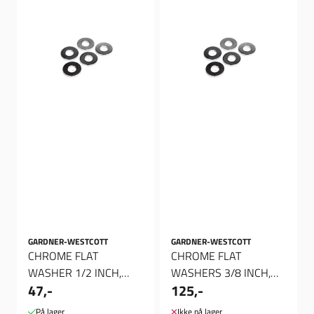
GARDNER-WESTCOTT
GARDNER-WESTCOTT
CHROME FLAT
CHROME FLAT
WASHER 1/2 INCH,
WASHERS 3/8 INCH,
47,-
125,-
Skive
Skive
På lager
Ikke på lager