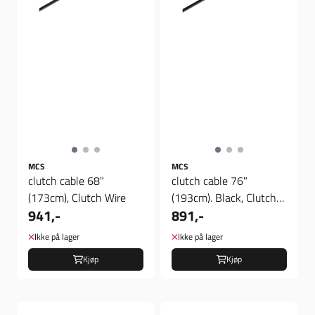
MCS
MCS
clutch cable 68"
clutch cable 76"
(173cm), Clutch Wire
(193cm). Black, Clutch
941,-
891,-
Wire
Ikke på lager
Ikke på lager
Kjøp
Kjøp