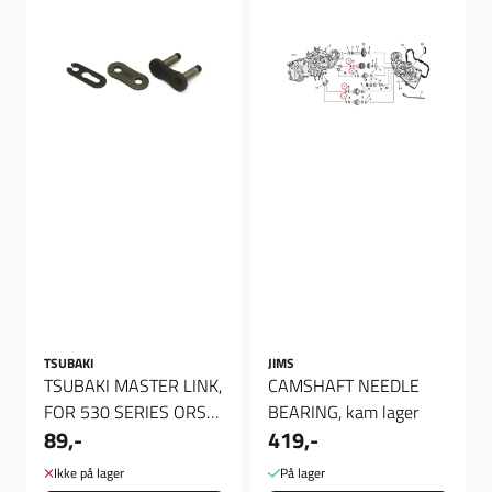
TSUBAKI
JIMS
TSUBAKI MASTER LINK,
CAMSHAFT NEEDLE
FOR 530 SERIES ORS
BEARING, kam lager
89,-
419,-
OMEGA CHAINS (CON.),
Kjede ...
Ikke på lager
På lager