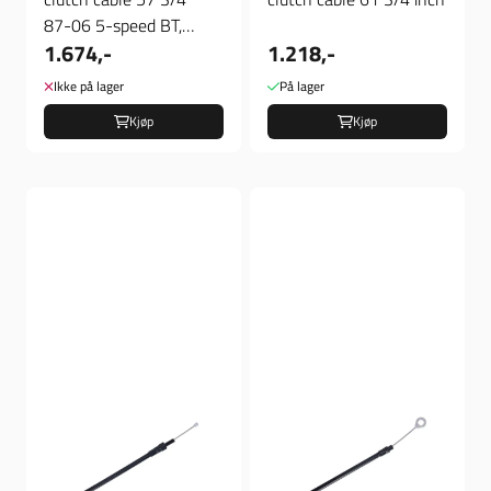
87-06 5-speed BT,
1.674,-
1.218,-
Clutch Wire
Ikke på lager
På lager
Kjøp
Kjøp