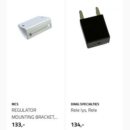
MCS
DRAG SPECIALTIES
REGULATOR
Rele lys, Rele
MOUNTING BRACKET,
133,-
134,-
Brakett regulator