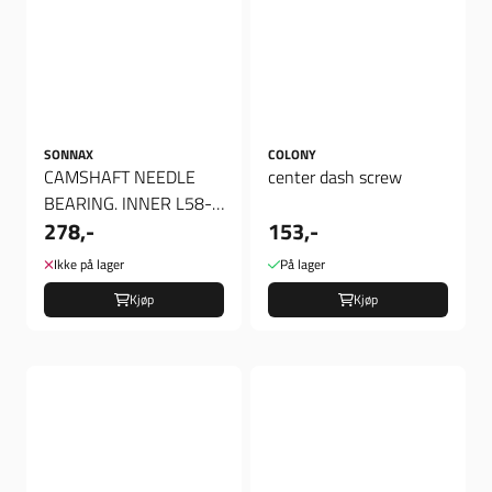
SONNAX
COLONY
CAMSHAFT NEEDLE
center dash screw
BEARING. INNER L58-
278,-
153,-
90 XL , Camlager
Ikke på lager
På lager
Kjøp
Kjøp