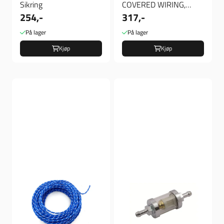
Sikring
COVERED WIRING,
254,-
317,-
25FT. ROLL.
BLACK/RED, ledning
På lager
På lager
Kjøp
Kjøp