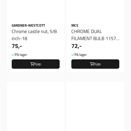
GARDNER-WESTCOTT
MCS
Chrome castle nut, 5/8
CHROME DUAL
inch-18
FILAMENT BULB 1157,
75,-
72,-
Blinklys pære
På lager
På lager
Kjøp
Kjøp