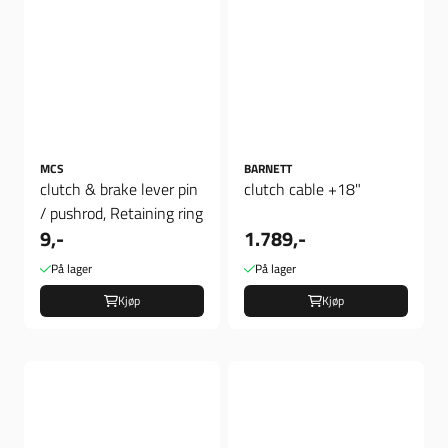
MCS
BARNETT
clutch & brake lever pin
clutch cable +18"
/ pushrod, Retaining ring
9,-
1.789,-
På lager
På lager
Kjøp
Kjøp