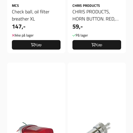
MCS
CHRIS PRODUCTS
Check ball, oil filter
CHRIS PRODUCTS,
breather XL
HORN BUTTON. RED,
147,-
59,-
horn knapp
Ikke på lager
På lager
Kjøp
Kjøp