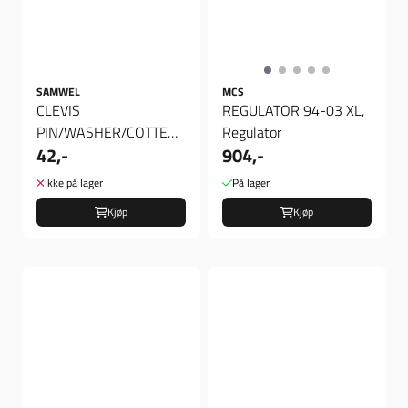
SAMWEL
MCS
CLEVIS
REGULATOR 94-03 XL,
PIN/WASHER/COTTER
Regulator
42,-
904,-
PIN KIT
Ikke på lager
På lager
Kjøp
Kjøp