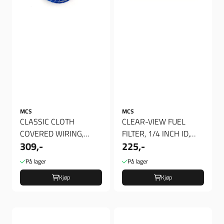
MCS
MCS
CLASSIC CLOTH
CLEAR-VIEW FUEL
COVERED WIRING,
FILTER, 1/4 INCH ID,
309,-
225,-
25FT. ROLL.
Bensinfilter
BLUE/WHITE, Ledning
På lager
På lager
Kjøp
Kjøp