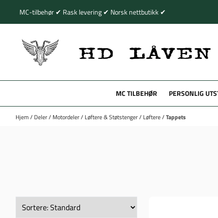
Hopp til innhold
MC-tilbehør ✔ Rask levering ✔ Norsk nettbutikk ✔
MC TILBEHØR
PERSONLIG UTS
Hjem
/
Deler
/
Motordeler
/
Løftere & Støtstenger
/
Løftere
/
Tappets