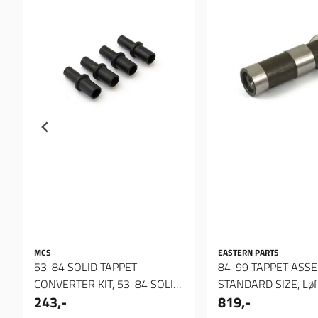
MCS
EASTERN PARTS
53-84 SOLID TAPPET
84-99 TAPPET ASSE
CONVERTER KIT, 53-84 SOLID
STANDARD SIZE, Løf
243,-
819,-
TAPPET CONVERTER KIT