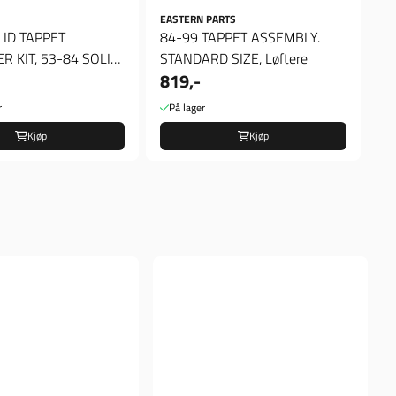
EASTERN PARTS
LID TAPPET
84-99 TAPPET ASSEMBLY.
R KIT, 53-84 SOLID
STANDARD SIZE, Løftere
819,-
ONVERTER KIT
r
På lager
Kjøp
Kjøp