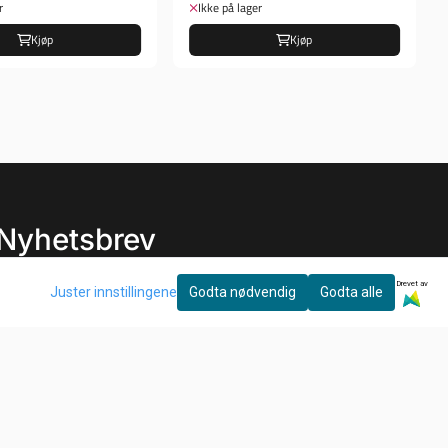
r
Ikke på lager
Kjøp
Kjøp
Nyhetsbrev
Ønsker du å motta gode tilbud, tips og nyheter?
Drevet av
Juster innstillingene
Godta nødvendig
Godta alle
E-post
Meld meg på!