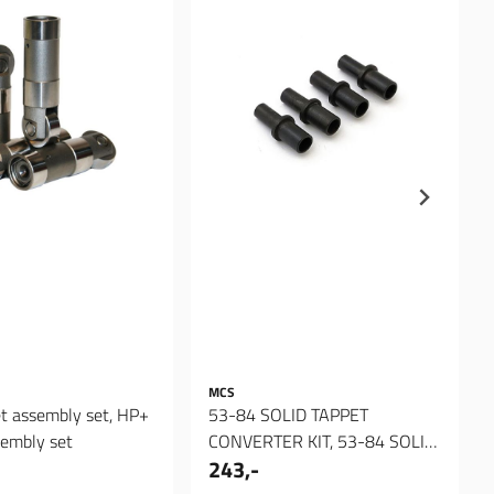
MCS
t assembly set, HP+
53-84 SOLID TAPPET
sembly set
CONVERTER KIT, 53-84 SOLID
243,-
TAPPET CONVERTER KIT