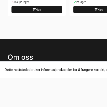
Ikke på lager
På lager
Kjøp
Kjøp
Om oss
HD Låven AS
Dette nettstedet bruker informasjonskapsler for å fungere korrekt, 
Hølandsveien 96
1860 Trøgstad
Org. nr. 925827061
Tlf:
+4790847527