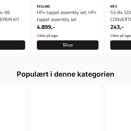
FEULING
MCS
 84-99
HP+ tappet assembly set, HP+
53-84 SO
EPAIR KIT
tappet assembly set
CONVERTE
4.899,-
243,-
TAPPET C
Ikke på lager
Ikke på lage
Kjøp
Populært i denne kategorien