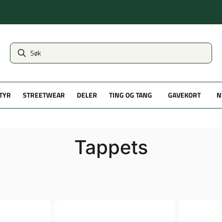
TYR
STREETWEAR
DELER
TING OG TANG
GAVEKORT
N
Tappets