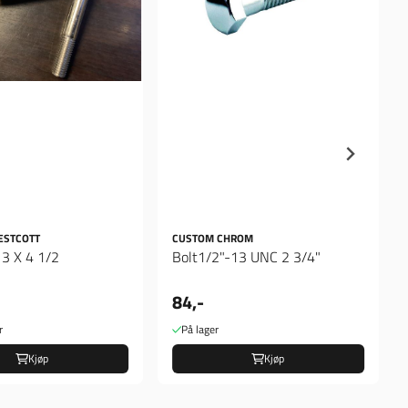
ESTCOTT
CUSTOM CHROM
13 X 4 1/2
Bolt1/2"-13 UNC 2 3/4"
84,-
r
På lager
Kjøp
Kjøp