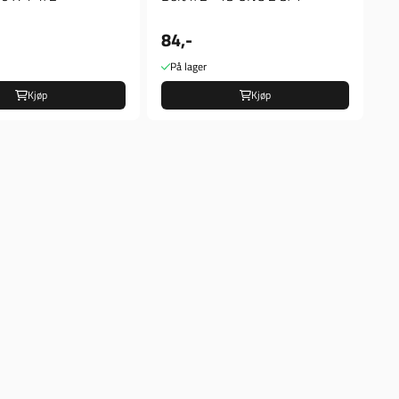
84,-
På lager
Kjøp
Kjøp