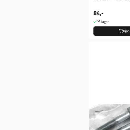
84,-
På lager
Kjøp