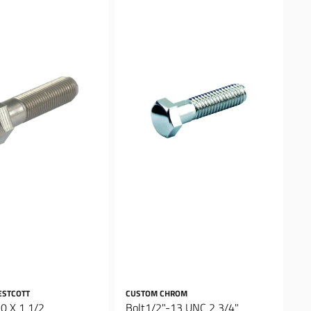
ESTCOTT
CUSTOM CHROM
20 X 1 1/2
Bolt1/2"-13 UNC 2 3/4"