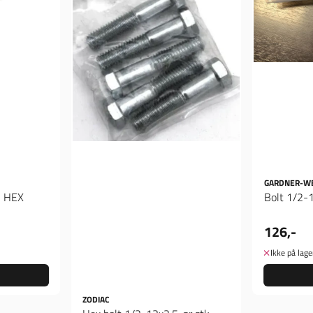
GARDNER-W
H HEX
Bolt 1/2-
126,-
Ikke på lage
ZODIAC