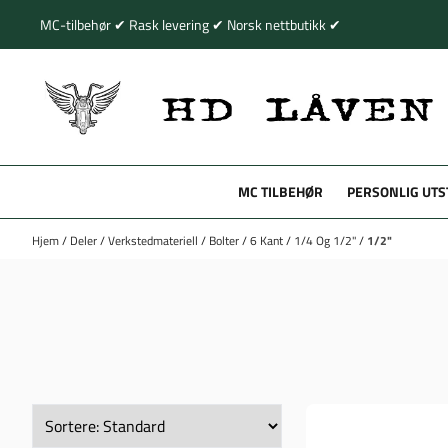
Hopp til innhold
MC-tilbehør ✔ Rask levering ✔ Norsk nettbutikk ✔
MC TILBEHØR
PERSONLIG UTS
Hjem
/
Deler
/
Verkstedmateriell
/
Bolter
/
6 Kant
/
1/4 Og 1/2"
/
1/2"