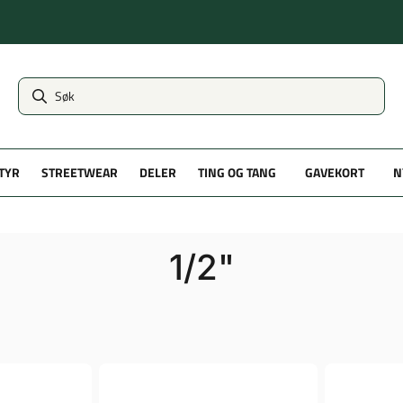
TYR
STREETWEAR
DELER
TING OG TANG
GAVEKORT
N
1/2"