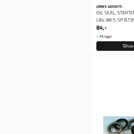
JAMES GASKETS
OIL SEAL, START
L84-88 5-SP B.T.(
84,-
På lager
Kjøp