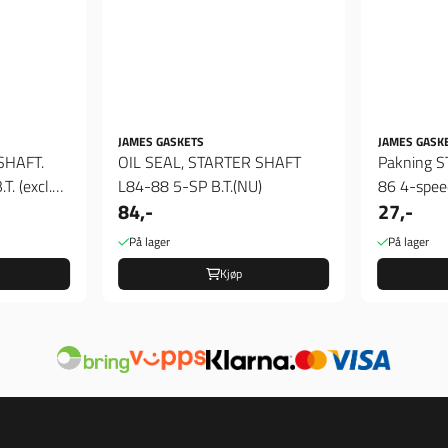
JAMES GASKETS
JAMES GASK
SHAFT.
OIL SEAL, STARTER SHAFT
Pakning 
. (excl.
L84-88 5-SP B.T.(NU)
86 4-spee
84,-
27,-
speed ...
På lager
På lager
Kjøp