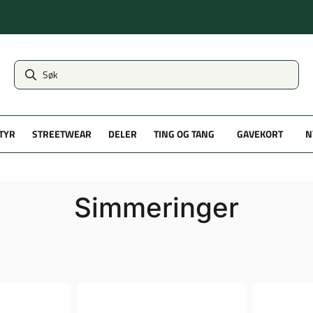
TYR
STREETWEAR
DELER
TING OG TANG
GAVEKORT
N
Simmeringer