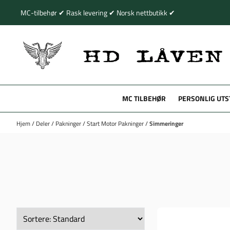
Hopp til innhold
MC-tilbehør ✔ Rask levering ✔ Norsk nettbutikk ✔
MC TILBEHØR
PERSONLIG UTS
Hjem
/
Deler
/
Pakninger
/
Start Motor Pakninger
/
Simmeringer