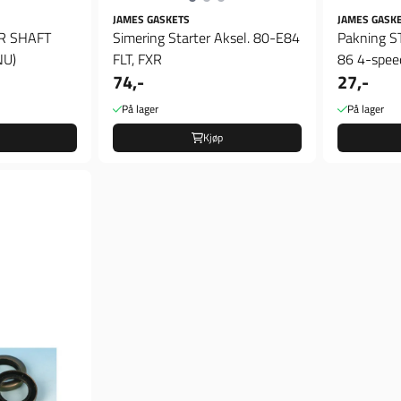
JAMES GASKETS
JAMES GASK
ER SHAFT
Simering Starter Aksel. 80-E84
Pakning 
NU)
FLT, FXR
86 4-spee
74,-
27,-
speed ...
På lager
På lager
Kjøp