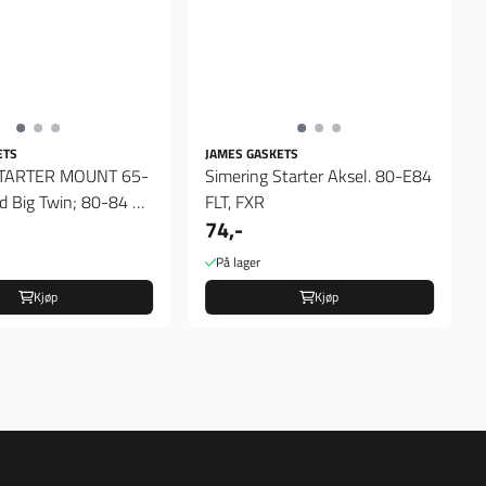
ETS
JAMES GASKETS
STARTER MOUNT 65-
Simering Starter Aksel. 80-E84
d Big Twin; 80-84 5-
FLT, FXR
74,-
På lager
Kjøp
Kjøp