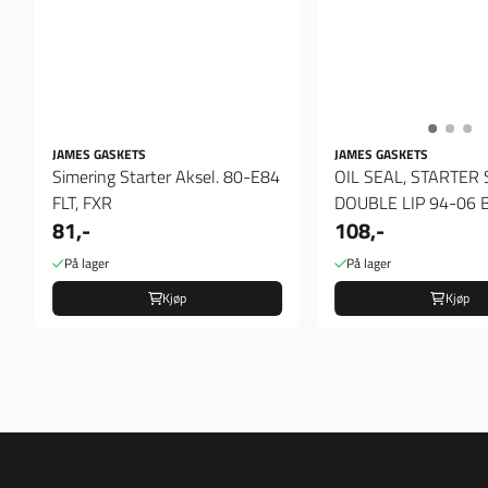
JAMES GASKETS
JAMES GASKETS
Simering Starter Aksel. 80-E84
OIL SEAL, STARTER 
FLT, FXR
DOUBLE LIP 94-06 B.T
81,-
108,-
2006 Dyna) (NU)
På lager
På lager
Kjøp
Kjøp