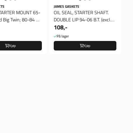
ETS
JAMES GASKETS
STARTER MOUNT 65-
OIL SEAL, STARTER SHAFT.
d Big Twin; 80-84 5-
DOUBLE LIP 94-06 B.T. (excl.
108,-
2006 Dyna) (NU)
På lager
Kjøp
Kjøp