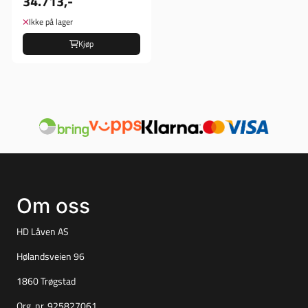
34.713,-
Ikke på lager
Kjøp
Om oss
HD Låven AS
Hølandsveien 96
1860 Trøgstad
Org. nr. 925827061