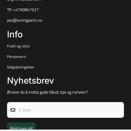
Tlf:
+4790847527
per@tuningparts.no
Info
Frakt og retur
Personvern
Salgsbetingelser
Nyhetsbrev
Ønsker du å motta gode tilbud, tips og nyheter?
E-post
Meld meg på!