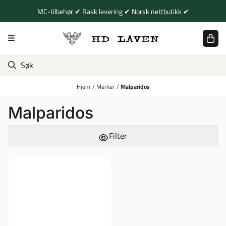
Hopp til innhold
MC-tilbehør ✔ Rask levering ✔ Norsk nettbutikk ✔
Hjem
/
Merker
/
Malparidos
Malparidos
Filter