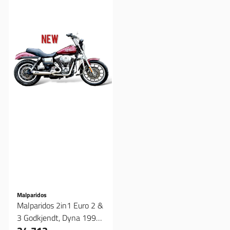
Malparidos
Malparidos 2in1 Euro 2 &
3 Godkjendt, Dyna 1999-
2005, Eksos anlegg