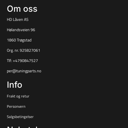
Om oss
HD Låven AS
Hølandsveien 96
1860 Trøgstad
Org. nr. 925827061
Tlf:
+4790847527
per@tuningparts.no
Info
Frakt og retur
Personvern
Salgsbetingelser