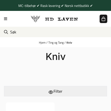
Hopp til innhold
MC-tilbehør ✔ Rask levering ✔ Norsk nettbutikk ✔
Hjem
/
Ting og Tang
/
Kniv
Kniv
Filter