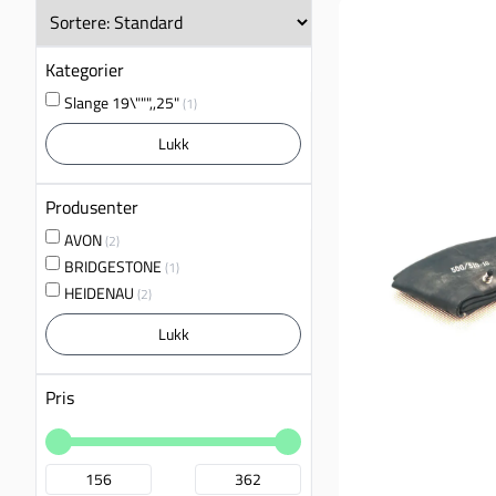
Kategorier
Slange 19\""",,25"
(1)
Lukk
Produsenter
AVON
(2)
BRIDGESTONE
(1)
HEIDENAU
(2)
Lukk
Pris