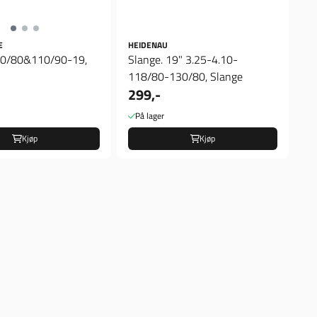
E
HEIDENAU
10/80&110/90-19,
Slange. 19" 3.25-4.10-
118/80-130/80, Slange
299,-
På lager
Kjøp
Kjøp