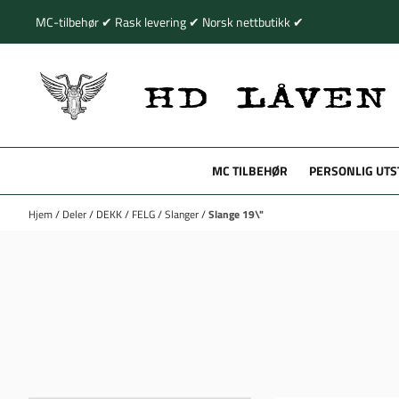
Hopp til innhold
MC-tilbehør ✔ Rask levering ✔ Norsk nettbutikk ✔
MC TILBEHØR
PERSONLIG UTS
Hjem
/
Deler
/
DEKK
/
FELG
/
Slanger
/
Slange 19\"