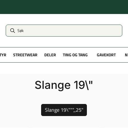
TYR
STREETWEAR
DELER
TING OG TANG
GAVEKORT
N
Slange 19\"
Slange 19\""",,25"