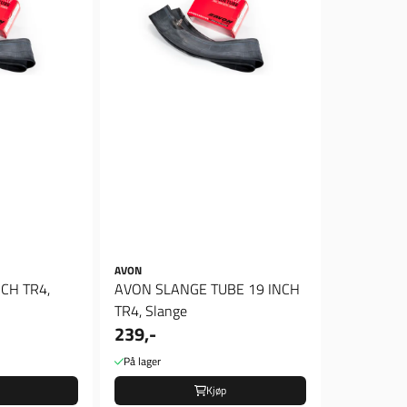
AVON
CH TR4,
AVON SLANGE TUBE 19 INCH
TR4, Slange
239,-
På lager
Kjøp