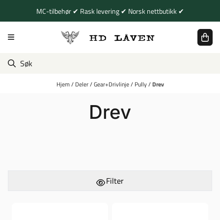
Hopp til innhold
MC-tilbehør ✔ Rask levering ✔ Norsk nettbutikk ✔
Hjem
/
Deler
/
Gear+Drivlinje
/
Pully
/
Drev
Drev
Filter