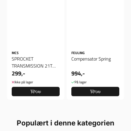
MCS
FEULING
SPROCKET
Compensator Spring
TRANSMISSION 21T
299,-
994,-
L84-90 XL
Ikke på lager
På lager
Kjøp
Kjøp
Populært i denne kategorien