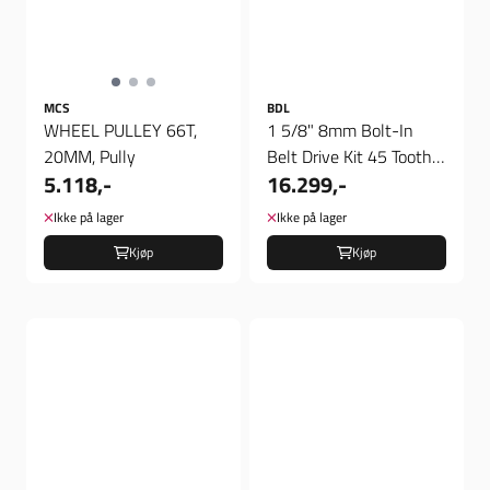
MCS
BDL
WHEEL PULLEY 66T,
1 5/8" 8mm Bolt-In
20MM, Pully
Belt Drive Kit 45 Tooth
5.118,-
16.299,-
Front/68 Tooth Rear,
138 ...
Ikke på lager
Ikke på lager
Kjøp
Kjøp