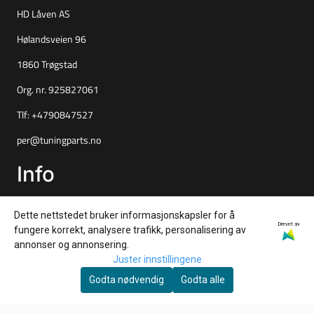
HD Låven AS
Hølandsveien 96
1860 Trøgstad
Org. nr. 925827061
Tlf:
+4790847527
per@tuningparts.no
Info
Frakt og retur
Dette nettstedet bruker informasjonskapsler for å
Personvern
Drevet av
fungere korrekt, analysere trafikk, personalisering av
annonser og annonsering.
Salgsbetingelser
Juster innstillingene
Nyhetsbrev
Godta nødvendig
Godta alle
Ønsker du å motta gode tilbud, tips og nyheter?