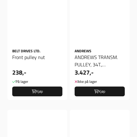
BELT DRIVES LTD.
ANDREWS
Front pulley nut
ANDREWS TRANSM.
PULLEY, 34T.,
238,-
3.427,-
Pulley/gearkasse
På lager
Ikke på lager
Kjøp
Kjøp