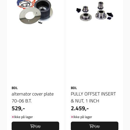
BDL
BDL
alternator cover plate
PULLY OFFSET INSERT
70-06 B.T.
& NUT, 1 INCH
529,-
2.459,-
Ikke på lager
Ikke på lager
Kjøp
Kjøp