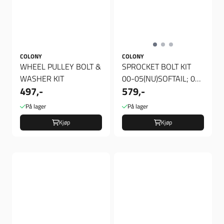
COLONY
COLONY
WHEEL PULLEY BOLT &
SPROCKET BOLT KIT
WASHER KIT
00-05(NU)SOFTAIL; 00-
497,-
579,-
05(NU)DYNA
På lager
På lager
Kjøp
Kjøp