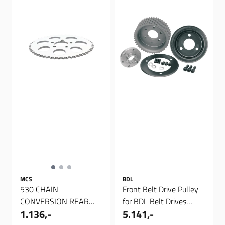
MCS
BDL
530 CHAIN
Front Belt Drive Pulley
CONVERSION REAR
for BDL Belt Drives
1.136,-
5.141,-
SPROCKETS 51T, Bak
Aluminium 1 5/8" 45.0