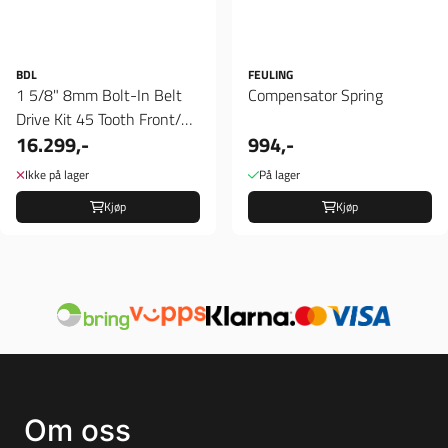
BDL
FEULING
1 5/8" 8mm Bolt-In Belt
Compensator Spring
Drive Kit 45 Tooth Front/68
16.299,-
994,-
Tooth Rear, 138 ...
Ikke på lager
På lager
Kjøp
Kjøp
Om oss