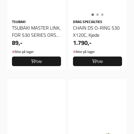
TSUBAKI
DRAG SPECIALTIES
TSUBAKI MASTER LINK,
CHAIN DS O-RING 530
FOR 530 SERIES ORS
X120C, Kjede
89,-
1.790,-
OMEGA CHAINS (CON.),
Kjede ...
Ikke på lager
Ikke på lager
Kjøp
Kjøp