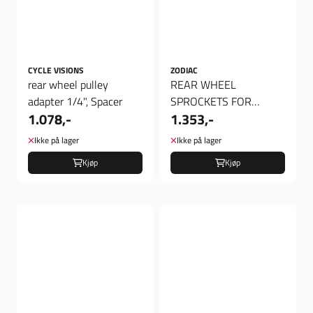
CYCLE VISIONS
ZODIAC
rear wheel pulley
REAR WHEEL
adapter 1/4", Spacer
SPROCKETS FOR
1.078,-
1.353,-
CHAIN CONVERSION
Ikke på lager
Ikke på lager
Kjøp
Kjøp