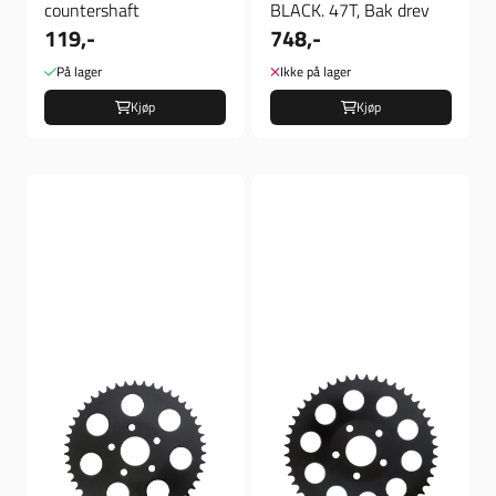
countershaft
BLACK. 47T, Bak drev
119,-
748,-
På lager
Ikke på lager
Kjøp
Kjøp