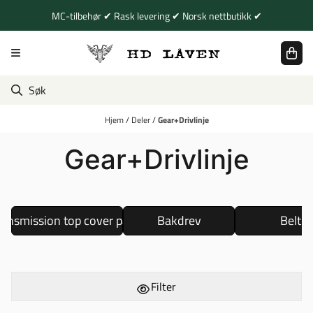
Hopp til innhold
MC-tilbehør ✔ Rask levering ✔ Norsk nettbutikk ✔
Hjem
/
Deler
/
Gear+Drivlinje
Gear+Drivlinje
ransmission top cover parts
Bakdrev
Belt
Filter