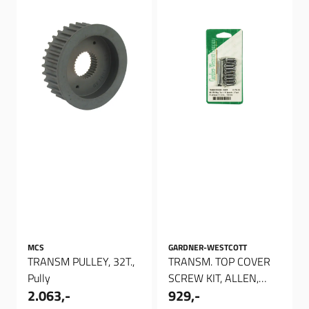
MCS
GARDNER-WESTCOTT
TRANSM PULLEY, 32T.,
TRANSM. TOP COVER
Pully
SCREW KIT, ALLEN,
2.063,-
929,-
Bolte set