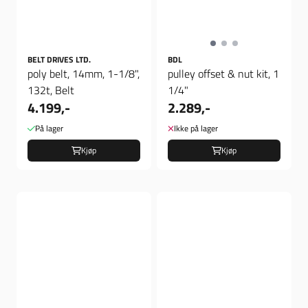
BELT DRIVES LTD.
BDL
poly belt, 14mm, 1-1/8",
pulley offset & nut kit, 1
132t, Belt
1/4"
4.199,-
2.289,-
På lager
Ikke på lager
Kjøp
Kjøp