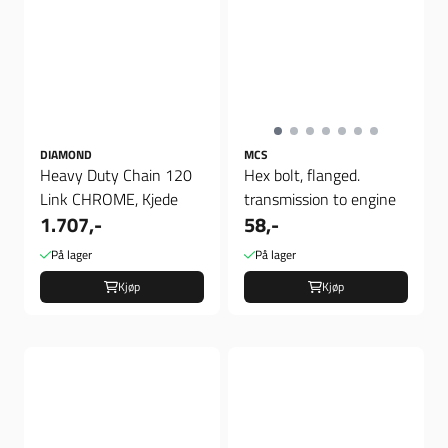
DIAMOND
MCS
Heavy Duty Chain 120
Hex bolt, flanged.
Link CHROME, Kjede
transmission to engine
1.707,-
58,-
På lager
På lager
Kjøp
Kjøp