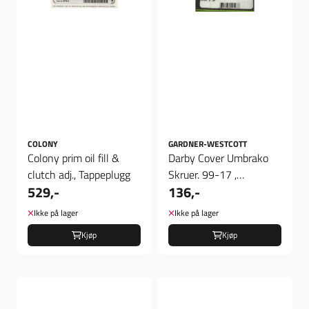
COLONY
GARDNER-WESTCOTT
Colony prim oil fill &
Darby Cover Umbrako
clutch adj., Tappeplugg
Skruer. 99-17 ,
529,-
136,-
Skruesett
Ikke på lager
Ikke på lager
Kjøp
Kjøp