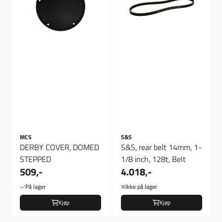
MCS
S&S
DERBY COVER, DOMED
S&S, rear belt 14mm, 1-
STEPPED
1/8 inch, 128t, Belt
509,-
4.018,-
På lager
Ikke på lager
Kjøp
Kjøp