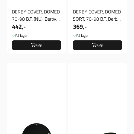
DERBY COVER, DOMED
DERBY COVER, DOMED
70-98 B.T. (NU), Derby
SORT. 70-98 B.T, Derby
442,-
369,-
Deksel
Deksel
På lager
På lager
Kjøp
Kjøp