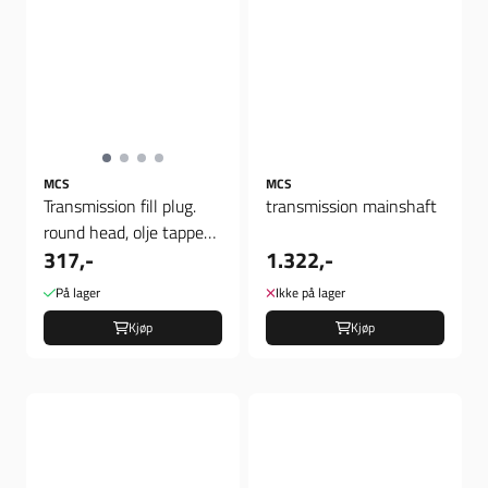
MCS
MCS
Transmission fill plug.
transmission mainshaft
round head, olje tappe
317,-
1.322,-
plugg
På lager
Ikke på lager
Kjøp
Kjøp