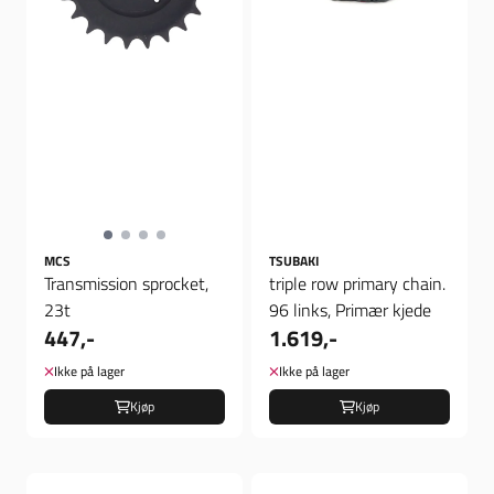
MCS
TSUBAKI
Transmission sprocket,
triple row primary chain.
23t
96 links, Primær kjede
447,-
1.619,-
Ikke på lager
Ikke på lager
Kjøp
Kjøp