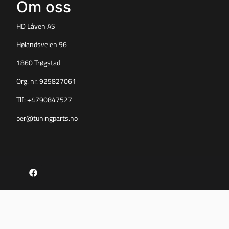
Om oss
HD Låven AS
Hølandsveien 96
1860 Trøgstad
Org. nr. 925827061
Tlf:
+4790847527
per@tuningparts.no