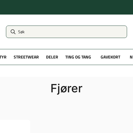
TYR
STREETWEAR
DELER
TING OG TANG
GAVEKORT
N
Fjører