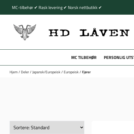
Hopp til innhold
MC-tilbehør ✔ Rask levering ✔ Norsk nettbutikk ✔
MC TILBEHØR
PERSONLIG UTS
Hjem
/
Deler
/
Japansk/Europeisk
/
Europeisk
/
Fjører