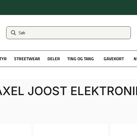
TYR
STREETWEAR
DELER
TING OG TANG
GAVEKORT
N
AXEL JOOST ELEKTRONI