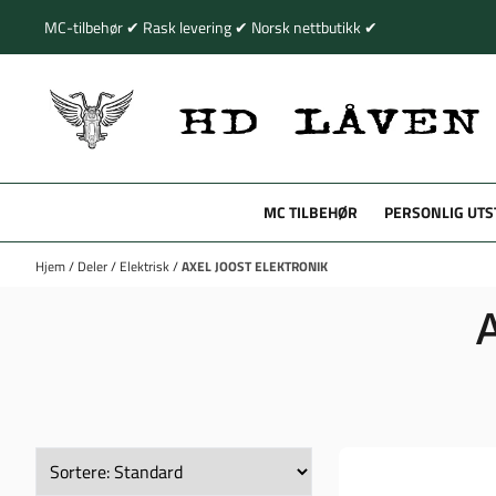
Hopp til innhold
MC-tilbehør ✔ Rask levering ✔ Norsk nettbutikk ✔
MC TILBEHØR
PERSONLIG UTS
Hjem
/
Deler
/
Elektrisk
/
AXEL JOOST ELEKTRONIK