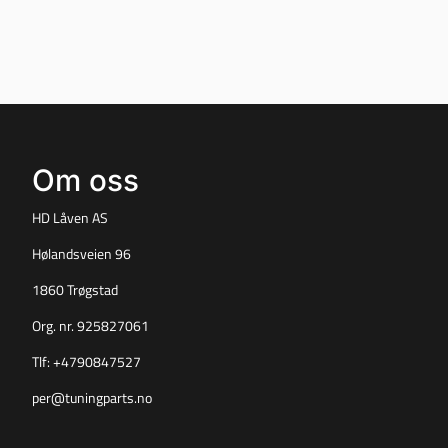
Om oss
HD Låven AS
Hølandsveien 96
1860 Trøgstad
Org. nr. 925827061
Tlf:
+4790847527
per@tuningparts.no