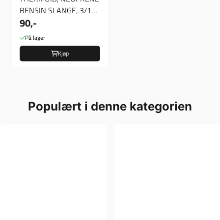
BENSIN SLANGE, 3/16"
90,-
(4,8mm), Bensinslange
På lager
Kjøp
Populært i denne kategorien