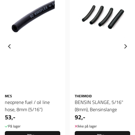
MCS
THERMOID
neoprene fuel / oil line
BENSIN SLANGE, 5/16"
hose, 8mm (5/16")
(8mm), Bensinslange
53,-
92,-
På lager
Ikke på lager