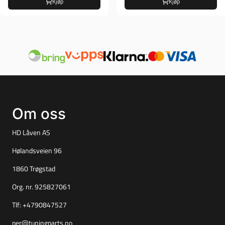
Kjøp
Kjøp
Om oss
HD Låven AS
Hølandsveien 96
1860 Trøgstad
Org. nr. 925827061
Tlf:
+4790847527
per@tuningparts.no