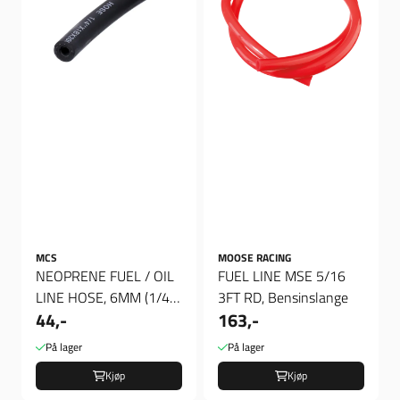
MCS
MOOSE RACING
NEOPRENE FUEL / OIL
FUEL LINE MSE 5/16
LINE HOSE, 6MM (1/4"),
3FT RD, Bensinslange
44,-
163,-
Slange
På lager
På lager
Kjøp
Kjøp