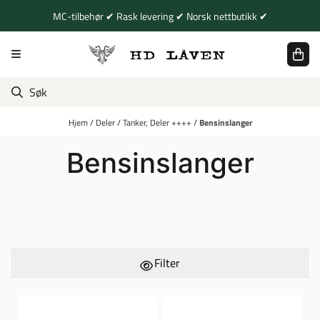
Hopp til innhold
MC-tilbehør ✔ Rask levering ✔ Norsk nettbutikk ✔
Hjem
/
Deler
/
Tanker, Deler ++++
/
Bensinslanger
Bensinslanger
Filter