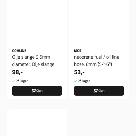
COHLINE
MCS
Olje slange 9,5mm
neoprene fuel / oil line
diameter, Olje slange
hose, 8mm (5/16")
98,-
53,-
På lager
På lager
Kjøp
Kjøp