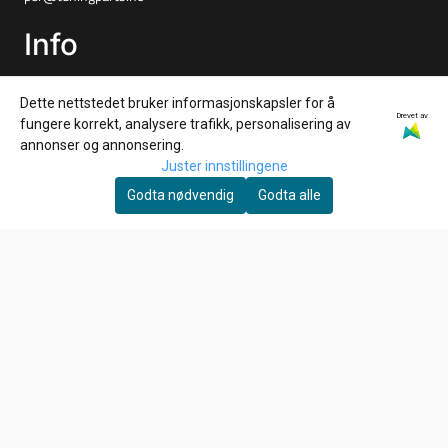
Info
Frakt og retur
Dette nettstedet bruker informasjonskapsler for å
Personvern
Drevet av
fungere korrekt, analysere trafikk, personalisering av
annonser og annonsering.
Salgsbetingelser
Juster innstillingene
Nyhetsbrev
Godta nødvendig
Godta alle
Ønsker du å motta gode tilbud, tips og nyheter?
E-post
Meld meg på!