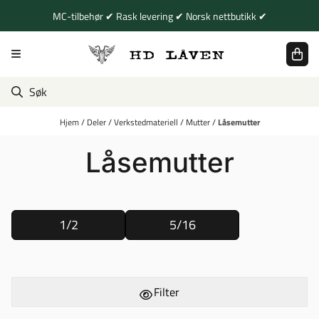
Hopp til innhold
MC-tilbehør ✔ Rask levering ✔ Norsk nettbutikk ✔
Hjem
/
Deler
/
Verkstedmateriell
/
Mutter
/
Låsemutter
Låsemutter
1/2
5/16
Filter