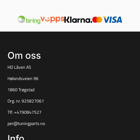
Om oss
HD Låven AS
Hølandsveien 96
1860 Trøgstad
Org. nr. 925827061
Tlf:
+4790847527
per@tuningparts.no
Info