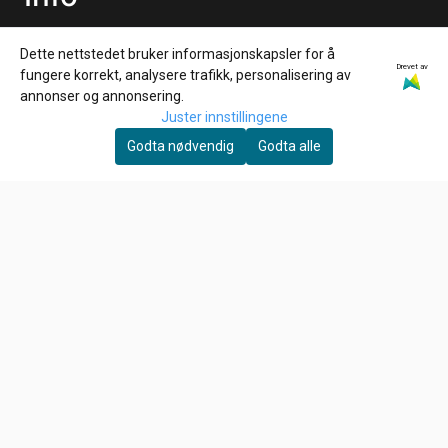
Frakt og retur
Dette nettstedet bruker informasjonskapsler for å
Personvern
Drevet av
fungere korrekt, analysere trafikk, personalisering av
annonser og annonsering.
Salgsbetingelser
Juster innstillingene
Nyhetsbrev
Godta nødvendig
Godta alle
Ønsker du å motta gode tilbud, tips og nyheter?
E-post
Meld meg på!