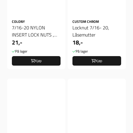
COLONY
CUSTOM CHROM
7/16-20 NYLON
Locknut 7/16- 20,
INSERT LOCK NUTS ,
Låsemutter
21,-
18,-
mutter
På lager
På lager
Kjøp
Kjøp