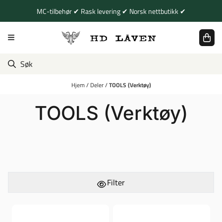
Hopp til innhold
MC-tilbehør ✔ Rask levering ✔ Norsk nettbutikk ✔
Hjem
/
Deler
/
TOOLS (Verktøy)
TOOLS (Verktøy)
Filter