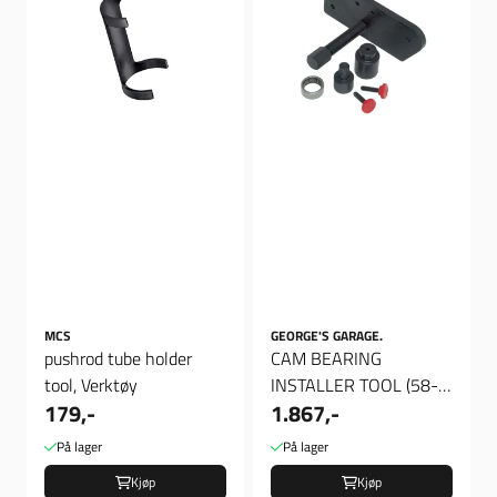
MCS
GEORGE'S GARAGE.
pushrod tube holder
CAM BEARING
tool, Verktøy
INSTALLER TOOL (58-
179,-
1.867,-
99), Verktøy
På lager
På lager
Kjøp
Kjøp