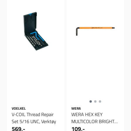
VOELKEL
WERA
V-COIL Thread Repair
WERA HEX KEY
Set 5/16 UNC, Verktøy
MULTICOLOR BRIGHT
569,-
109,-
ORANGE - US SIZES