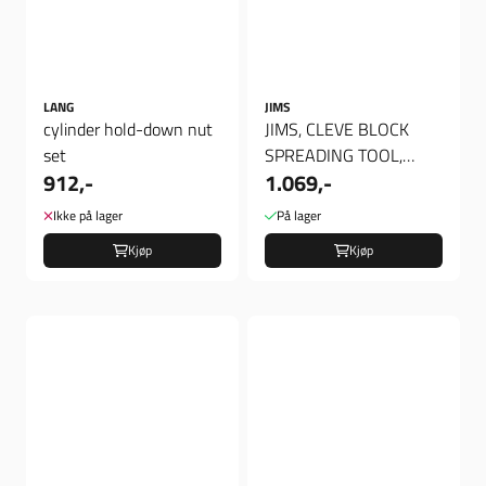
LANG
JIMS
cylinder hold-down nut
JIMS, CLEVE BLOCK
set
SPREADING TOOL,
912,-
1.069,-
Baksving Verktøy
Ikke på lager
På lager
Kjøp
Kjøp