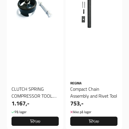
REGINA
CLUTCH SPRING
Compact Chain
COMPRESSOR TOOL.
Assembly and Rivet Tool
1.167,-
753,-
90-97(NU)B.T.; 91-20
XL; 95-01, Clutch ...
På lager
Ikke på lager
Kjøp
Kjøp