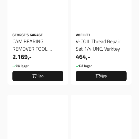
GEORGE'S GARAGE.
VOELKEL
CAM BEARING
V-COIL Thread Repair
REMOVER TOOL,
Set 1/4 UNC, Verktøy
2.169,-
464,-
Verktøy
På lager
På lager
Kjøp
Kjøp