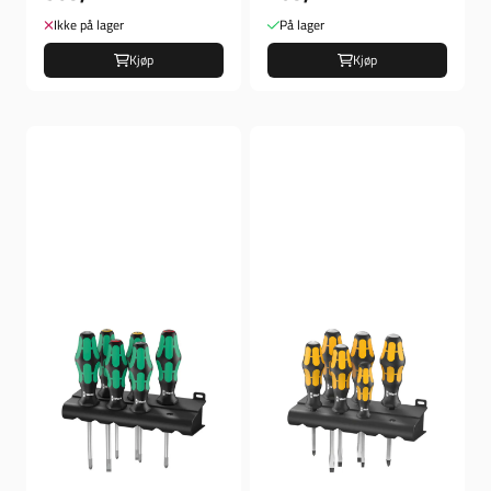
3/16", Verktøy
Ikke på lager
På lager
Kjøp
Kjøp