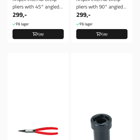
pliers with 45° angled
pliers with 90° angled
299,-
299,-
tips, Verktøy
tips, Verktøy
På lager
På lager
Kjøp
Kjøp