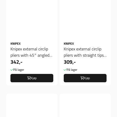
KNIPEX
KNIPEX
Knipex external circlip
Knipex external circlip
pliers with 45° angled
pliers with straight tips,
342,-
309,-
tips, Verktøy
Verktøy
På lager
På lager
Kjøp
Kjøp