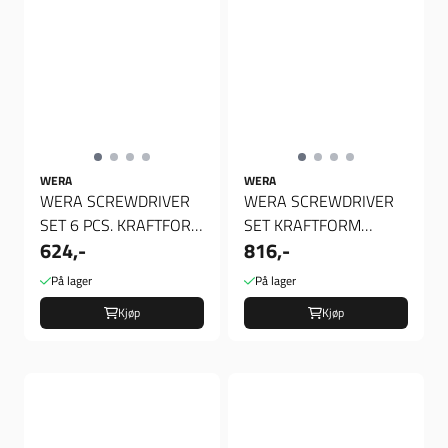
WERA
WERA
WERA SCREWDRIVER
WERA SCREWDRIVER
SET 6 PCS. KRAFTFORM
SET KRAFTFORM
624,-
816,-
300 PLUS, Verktøy
CHISEL SERIES 900,
Verktøy
På lager
På lager
Kjøp
Kjøp