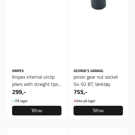
KNIPEX
GEORGE'S GARAGE.
Knipex internal circlip
pinion gear nut socket
pliers with straight tips,
54-92 BT, Verktøy
299,-
755,-
Verktøy
På lager
Ikke på lager
Kjøp
Kjøp