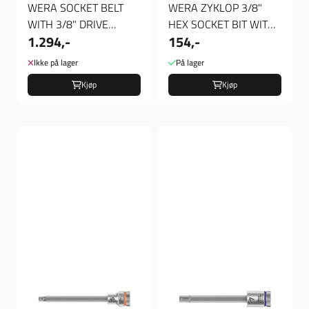
WERA SOCKET BELT
WERA ZYKLOP 3/8"
WITH 3/8" DRIVE
HEX SOCKET BIT WITH
1.294,-
154,-
TORX® SOCKET BITS,
HOLDING FUNCTION
Verktøy
METRIC, Verktøy
Ikke på lager
På lager
Kjøp
Kjøp