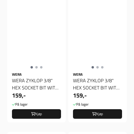
WERA
WERA
WERA ZYKLOP 3/8"
WERA ZYKLOP 3/8"
HEX SOCKET BIT WITH
HEX SOCKET BIT WITH
159,-
159,-
HOLDING FUNCTION
HOLDING FUNCTION
METRIC, Verktøy
METRIC, Verktøy
På lager
På lager
Kjøp
Kjøp