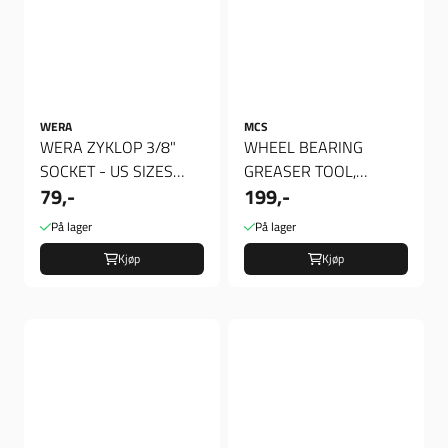
WERA
MCS
WERA ZYKLOP 3/8"
WHEEL BEARING
SOCKET - US SIZES
GREASER TOOL,
79,-
199,-
7/16", Verktøy
Verktøy
På lager
På lager
Kjøp
Kjøp