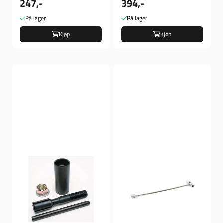
247,-
394,-
Verktøy
På lager
På lager
Kjøp
Kjøp