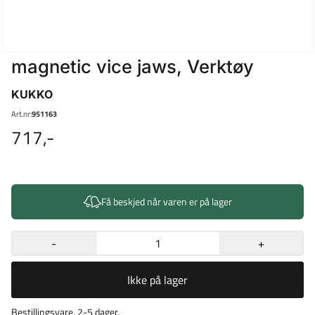
magnetic vice jaws, Verktøy
KUKKO
Art.nr:
951163
717,-
Få beskjed når varen er på lager
-
+
Ikke på lager
Bestillingsvare, 2-5 dager.