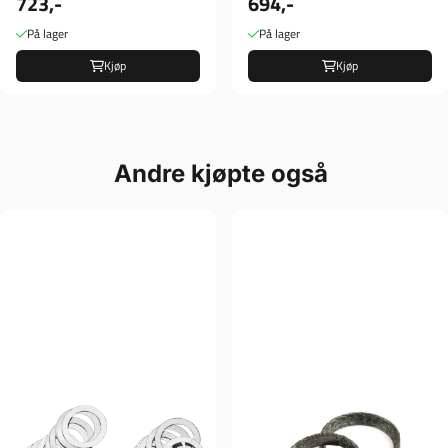
723,-
694,-
Verktøy
På lager
På lager
Kjøp
Kjøp
Andre kjøpte også