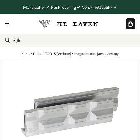
Hopp til innhold
MC-tilbehør ✔ Rask levering ✔ Norsk nettbutikk ✔
Hjem
/
Deler
/
TOOLS (Verktøy)
/
magnetic vice jaws, Verktøy