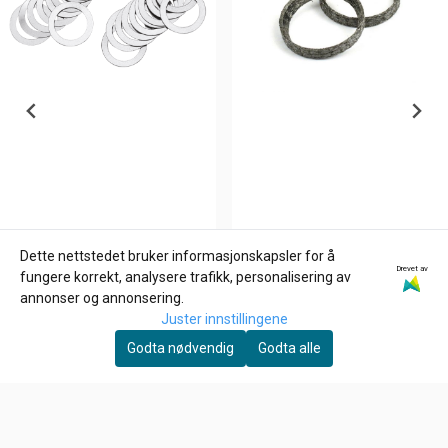
Dette nettstedet bruker informasjonskapsler for å
Drevet av
ZODIAC
JAMES GASKETS
fungere korrekt, analysere trafikk, personalisering av
ROCKER ARM SHIMS FOR
Eksos pakning 91-09
annonser og annonsering.
EVOLUTION & TWIN CAM,
STYLE. (84-20),
Juster innstillingene
6,-
102,-
Spacer 020"
Godta nødvendig
Godta alle
På lager
På lager
Kjøp
Kjøp