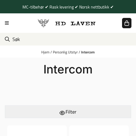
Hopp til innhold
MC-tilbehør ✔ Rask levering ✔ Norsk nettbutikk ✔
Hjem
/
Personlig Utstyr
/
Intercom
Intercom
Filter