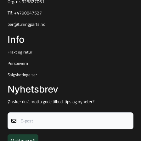
Org. nr. 925827061
Tlf:
+4790847527
per@tuningparts.no
Info
Frakt og retur
Personvern
Salgsbetingelser
Nyhetsbrev
Ønsker du å motta gode tilbud, tips og nyheter?
E-post
Meld meg på!