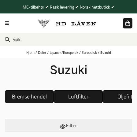
Hopp til innhold
MC-tilbehør ✔ Rask levering ✔ Norsk nettbutikk ✔
Hjem
/
Deler
/
Japansk/Europeisk
/
Europeisk
/
Suzuki
Suzuki
Bremse hendel
Luftfilter
Oljefilter
Filter