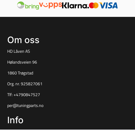
Om oss
HD Låven AS
Hølandsveien 96
1860 Trøgstad
Org. nr. 925827061
Tlf:
+4790847527
per@tuningparts.no
Info
Frakt og retur