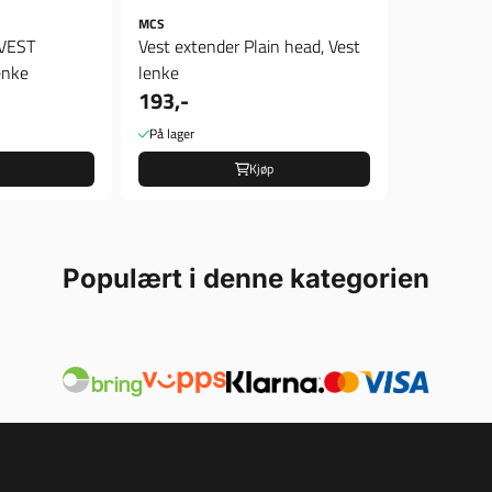
MCS
VEST
Vest extender Plain head, Vest
enke
lenke
193,-
På lager
Kjøp
Populært i denne kategorien