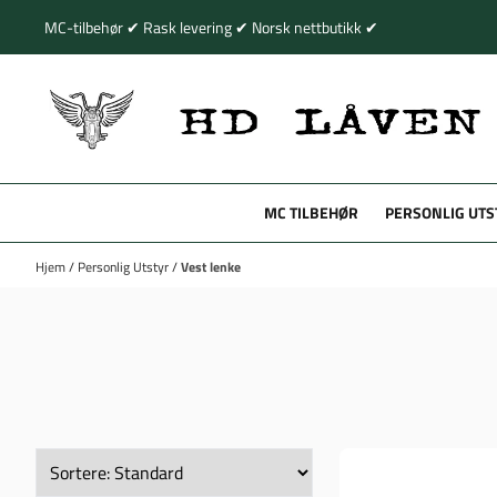
Hopp til innhold
MC-tilbehør ✔ Rask levering ✔ Norsk nettbutikk ✔
MC TILBEHØR
PERSONLIG UTS
Hjem
/
Personlig Utstyr
/
Vest lenke