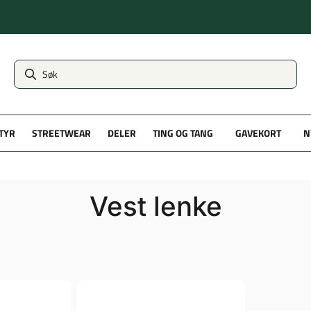
TYR
STREETWEAR
DELER
TING OG TANG
GAVEKORT
N
Vest lenke