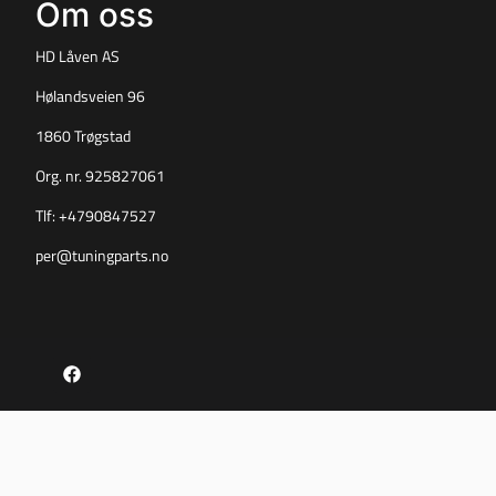
Om oss
HD Låven AS
Hølandsveien 96
1860 Trøgstad
Org. nr. 925827061
Tlf:
+4790847527
per@tuningparts.no