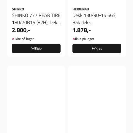
SHINKO
HEIDENAU
SHINKO 777 REAR TIRE
Dekk 130/90-15 66S,
180/70B15 (82H), Dekk
Bak dekk
2.800,-
1.878,-
bak
Ikke på lager
Ikke på lager
Kjøp
Kjøp