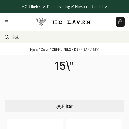
Hopp til innhold
MC-tilbehør ✔ Rask levering ✔ Norsk nettbutikk ✔
Hjem
/
Deler
/
DEKK
/
FELG
/
DEKK BAK
/
15\"
15\"
Filter