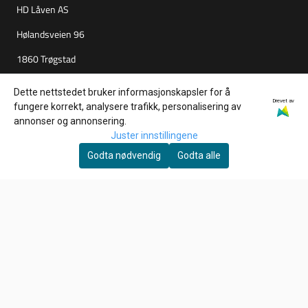
HD Låven AS
Hølandsveien 96
1860 Trøgstad
Org. nr. 925827061
Dette nettstedet bruker informasjonskapsler for å
Drevet av
fungere korrekt, analysere trafikk, personalisering av
Tlf:
+4790847527
annonser og annonsering.
per@tuningparts.no
Juster innstillingene
Godta nødvendig
Godta alle
Info
Frakt og retur
Personvern
Salgsbetingelser
Nyhetsbrev
Ønsker du å motta gode tilbud, tips og nyheter?