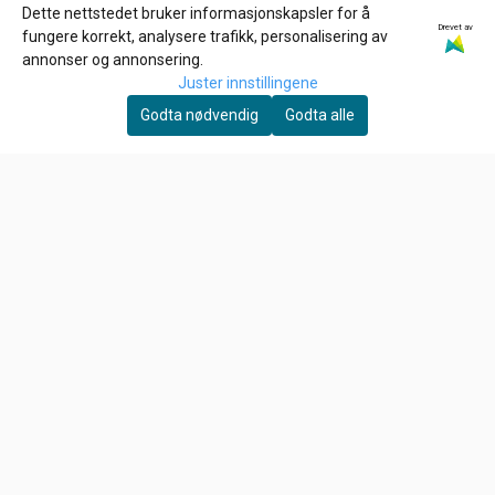
Dette nettstedet bruker informasjonskapsler for å
Drevet av
fungere korrekt, analysere trafikk, personalisering av
Tlf:
+4790847527
annonser og annonsering.
per@tuningparts.no
Juster innstillingene
Godta nødvendig
Godta alle
Info
Frakt og retur
Personvern
Salgsbetingelser
Nyhetsbrev
Ønsker du å motta gode tilbud, tips og nyheter?
E-post
Meld meg på!