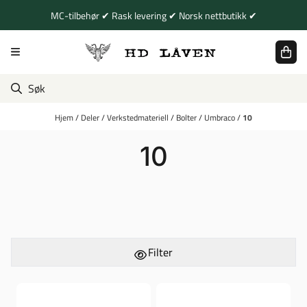
Hopp til innhold
MC-tilbehør ✔ Rask levering ✔ Norsk nettbutikk ✔
Hjem
/
Deler
/
Verkstedmateriell
/
Bolter
/
Umbraco
/
10
10
Filter