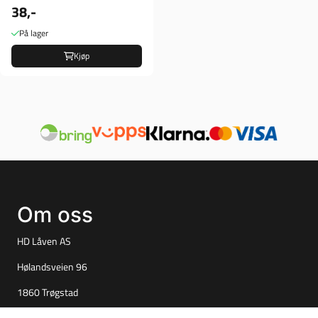
38,-
På lager
Kjøp
Om oss
HD Låven AS
Hølandsveien 96
1860 Trøgstad
Org. nr. 925827061