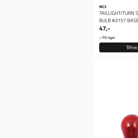
MCS
TAILLIGHT/TURN 
BULB #3157 BASE
47,-
Blink/bak lyspære
På lager
Kjøp