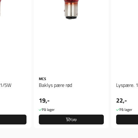
MCS
21/5W
Baklys pære rød
Lyspære. 
19,-
22,-
På lager
På lager
Kjøp