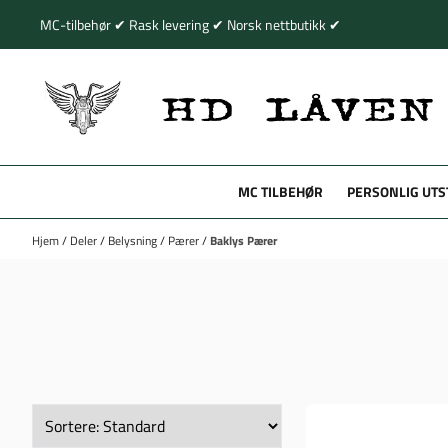
Hopp til innhold
MC-tilbehør ✔ Rask levering ✔ Norsk nettbutikk ✔
MC TILBEHØR
PERSONLIG UTS
Hjem
/
Deler
/
Belysning
/
Pærer
/
Baklys Pærer