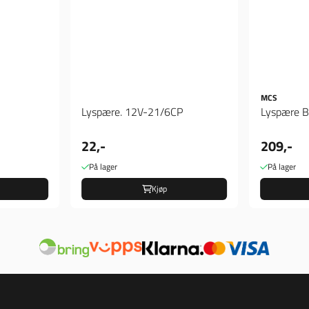
MCS
Lyspære. 12V-21/6CP
Lyspære B
22,-
209,-
På lager
På lager
Kjøp