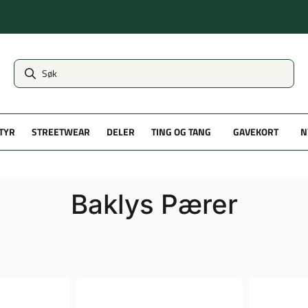
TYR
STREETWEAR
DELER
TING OG TANG
GAVEKORT
N
Baklys Pærer