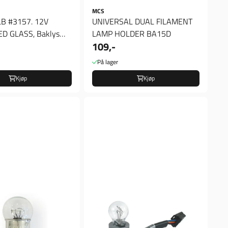
MCS
LB #3157. 12V
UNIVERSAL DUAL FILAMENT
ED GLASS, Baklys
LAMP HOLDER BA15D
109,-
På lager
Kjøp
Kjøp