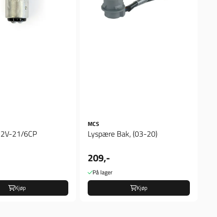
MCS
12V-21/6CP
Lyspære Bak, (03-20)
209,-
På lager
Kjøp
Kjøp