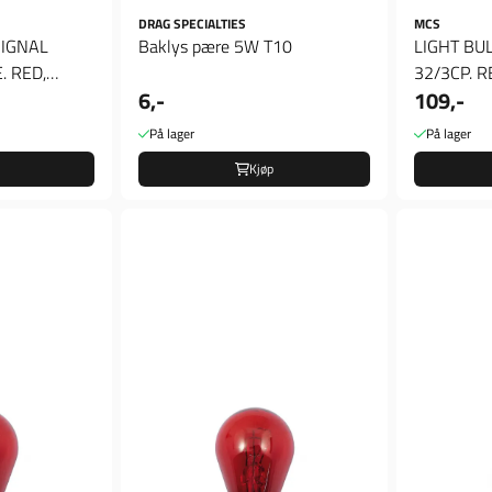
DRAG SPECIALTIES
MCS
SIGNAL
Baklys pære 5W T10
LIGHT BU
. RED,
32/3CP. R
6,-
109,-
pære
På lager
På lager
Kjøp