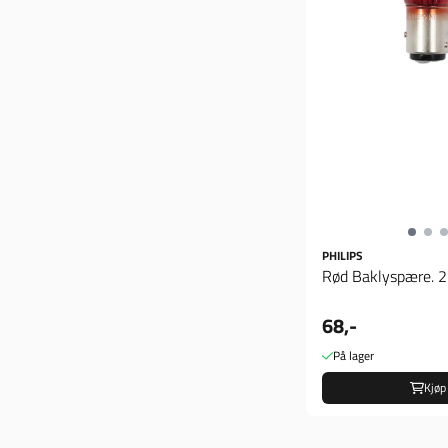
PHILIPS
Rød Baklyspære. 
68,-
På lager
Kjøp