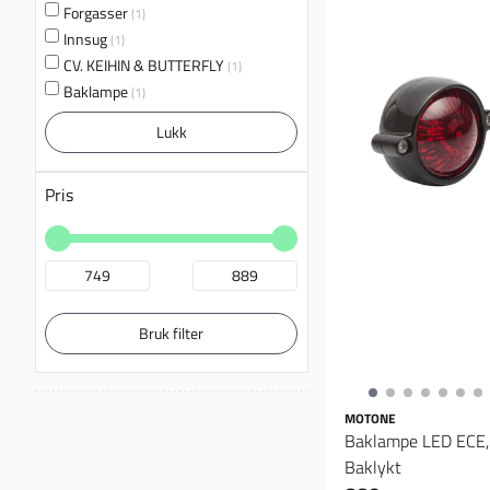
Forgasser
(1)
Innsug
(1)
CV. KEIHIN & BUTTERFLY
(1)
Baklampe
(1)
Lukk
Pris
Bruk filter
MOTONE
Baklampe LED ECE,
Baklykt