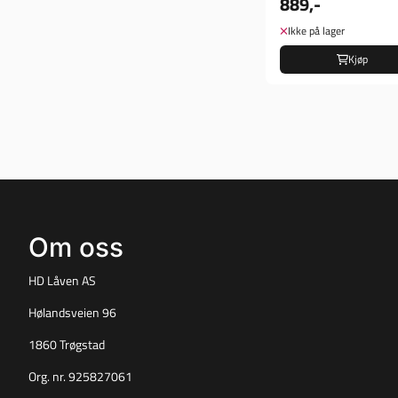
889,-
Ikke på lager
Kjøp
Om oss
HD Låven AS
Hølandsveien 96
1860 Trøgstad
Org. nr. 925827061