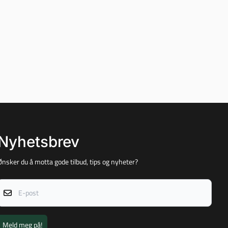
Nyhetsbrev
Ønsker du å motta gode tilbud, tips og nyheter?
E-post
Meld meg på!