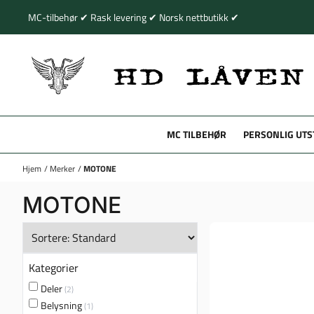
Hopp til innhold
MC-tilbehør ✔ Rask levering ✔ Norsk nettbutikk ✔
MC TILBEHØR
PERSONLIG UTS
Hjem
/
Merker
/
MOTONE
MOTONE
Kategorier
Deler
(2)
Belysning
(1)