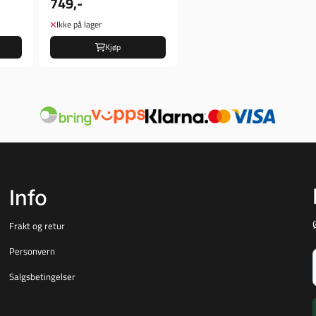
749,-
CARBURETOR TOP
COVER
Ikke på lager
Kjøp
Info
Frakt og retur
Personvern
Salgsbetingelser