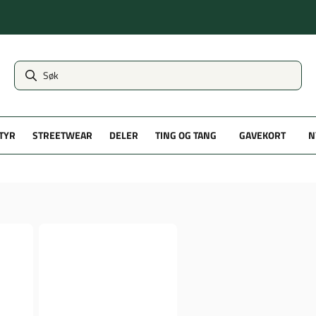
TYR
STREETWEAR
DELER
TING OG TANG
GAVEKORT
N