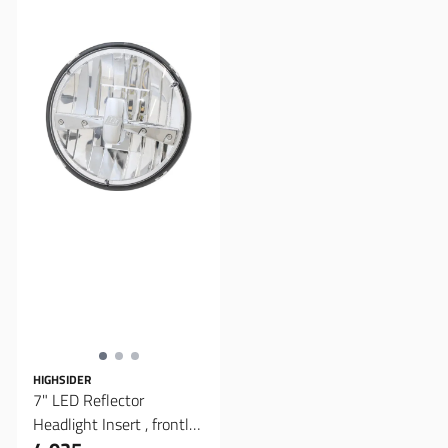
HIGHSIDER
7" LED Reflector
Headlight Insert , frontlys
innsats