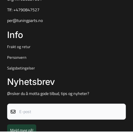
Tlf:
+4790847527
per@tuningparts.no
Info
Frakt og retur
Personvern
Salgsbetingelser
Nyhetsbrev
Ønsker du å motta gode tilbud, tips og nyheter?
E-post
Meld meg på!