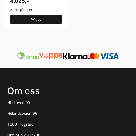
4.025,-
Ikke på lager
Kjøp
Om oss
HD Låven AS
Hølandsveien 96
1860 Trøgstad
Org. nr. 925827061