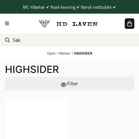
Hopp til innhold
MC-tilbehør ✔ Rask levering ✔ Norsk nettbutikk ✔
Hjem
/
Merker
/
HIGHSIDER
HIGHSIDER
Filter