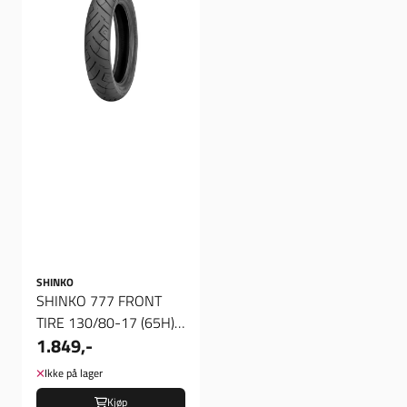
SHINKO
SHINKO 777 FRONT
TIRE 130/80-17 (65H),
1.849,-
Dekk foran
Ikke på lager
Kjøp