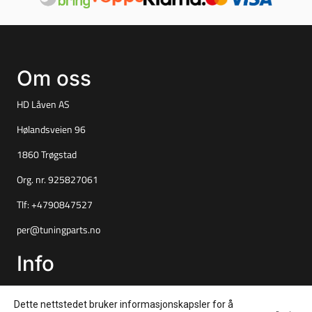
Om oss
HD Låven AS
Hølandsveien 96
1860 Trøgstad
Org. nr. 925827061
Tlf:
+4790847527
per@tuningparts.no
Info
Frakt og retur
Dette nettstedet bruker informasjonskapsler for å