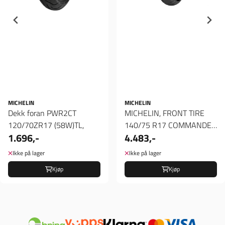
MICHELIN
MICHELIN
Dekk foran PWR2CT
MICHELIN, FRONT TIRE
120/70ZR17 (58W)TL,
140/75 R17 COMMANDER
1.696,-
4.483,-
III CRUISER TL 67V, Dekk ...
Ikke på lager
Ikke på lager
Kjøp
Kjøp