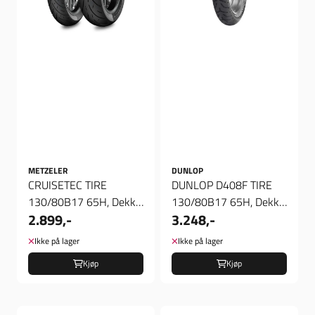
METZELER
DUNLOP
CRUISETEC TIRE
DUNLOP D408F TIRE
130/80B17 65H, Dekk
130/80B17 65H, Dekk
2.899,-
3.248,-
front
foran
Ikke på lager
Ikke på lager
Kjøp
Kjøp