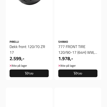
PIRELLI
SHINKO
Dekk front 120/70 ZR
777 FRONT TIRE
17
120/90-17 (64H) WW,
2.599,-
1.978,-
Dekk foran
Ikke på lager
Ikke på lager
Kjøp
Kjøp