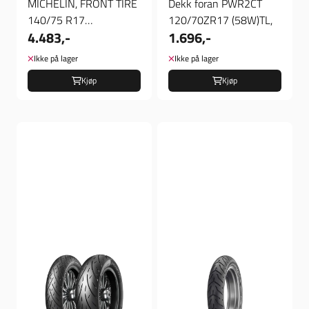
MICHELIN, FRONT TIRE
Dekk foran PWR2CT
140/75 R17
120/70ZR17 (58W)TL,
4.483,-
1.696,-
COMMANDER III
CRUISER TL 67V, Dekk
Ikke på lager
Ikke på lager
...
Kjøp
Kjøp