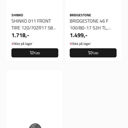
SHINKO
BRIDGESTONE
SHINKO 011 FRONT
BRIDGESTONE 46 F
TIRE 120/70ZR17 58W
100/80-17 52H TL,
1.718,-
1.499,-
TL, Dekk foran
Dekk front
Ikke på lager
Ikke på lager
Kjøp
Kjøp