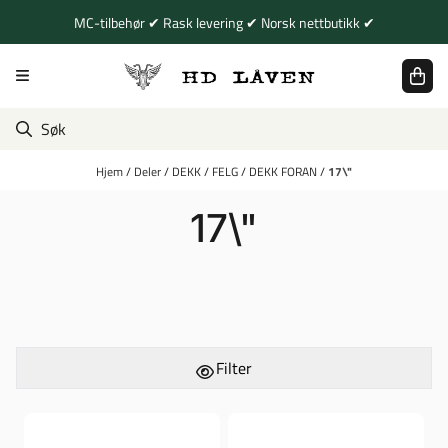
Hopp til innhold
MC-tilbehør ✔ Rask levering ✔ Norsk nettbutikk ✔
Hjem
/
Deler
/
DEKK
/
FELG
/
DEKK FORAN
/
17\"
17\"
Filter