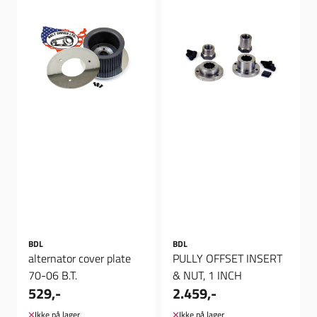
BDL
BDL
alternator cover plate
PULLY OFFSET INSERT
70-06 B.T.
& NUT, 1 INCH
529,-
2.459,-
Ikke på lager
Ikke på lager