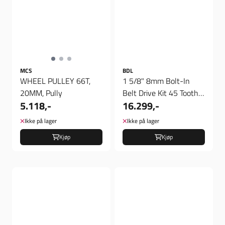
MCS
BDL
WHEEL PULLEY 66T,
1 5/8" 8mm Bolt-In
20MM, Pully
Belt Drive Kit 45 Tooth
5.118,-
16.299,-
Front/68 Tooth Rear,
138 ...
Ikke på lager
Ikke på lager
Kjøp
Kjøp