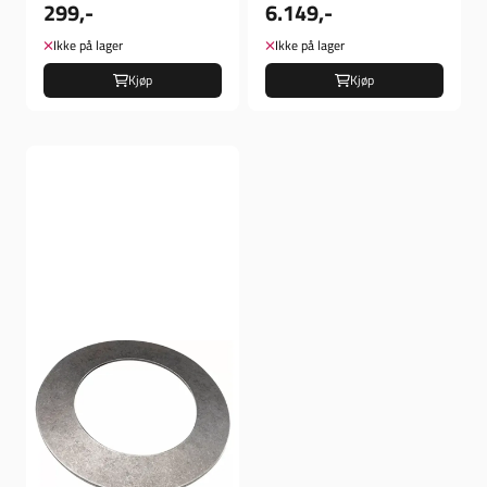
299,-
6.149,-
L84-90 XL
Ikke på lager
Ikke på lager
Kjøp
Kjøp