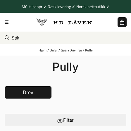
Hopp til innhold
MC-tilbehør ✔ Rask levering ✔ Norsk nettbutikk ✔
Hjem
/
Deler
/
Gear+Drivlinje
/
Pully
Pully
Drev
Filter