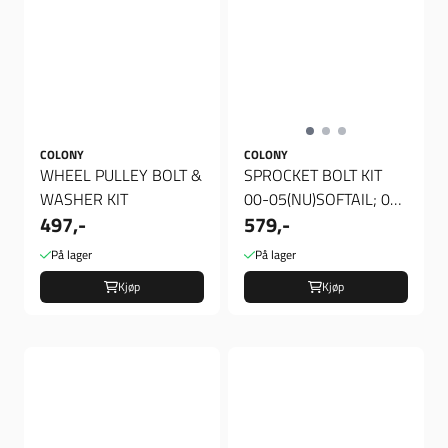
COLONY
COLONY
WHEEL PULLEY BOLT &
SPROCKET BOLT KIT
WASHER KIT
00-05(NU)SOFTAIL; 00-
497,-
579,-
05(NU)DYNA
På lager
På lager
Kjøp
Kjøp