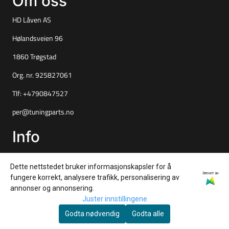
Om oss
HD Låven AS
Hølandsveien 96
1860 Trøgstad
Org. nr. 925827061
Tlf:
+4790847527
per@tuningparts.no
Info
Frakt og retur
Dette nettstedet bruker informasjonskapsler for å
Personvern
Drevet av
fungere korrekt, analysere trafikk, personalisering av
annonser og annonsering.
Salgsbetingelser
Juster innstillingene
Nyhetsbrev
Godta nødvendig
Godta alle