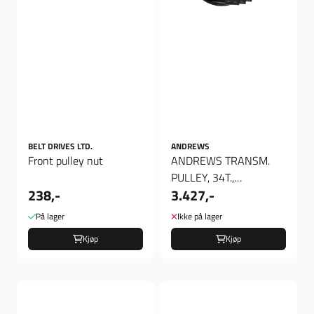
BELT DRIVES LTD.
ANDREWS
Front pulley nut
ANDREWS TRANSM.
PULLEY, 34T.,
238,-
3.427,-
Pulley/gearkasse
På lager
Ikke på lager
Kjøp
Kjøp