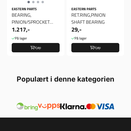
EASTERN PARTS
EASTERN PARTS
BEARING,
RET.RING,PINION
PINION/SPROCKET
SHAFT BEARING
1.217,-
29,-
SHAFT, Pinion lager
På lager
På lager
Kjøp
Kjøp
Populært i denne kategorien