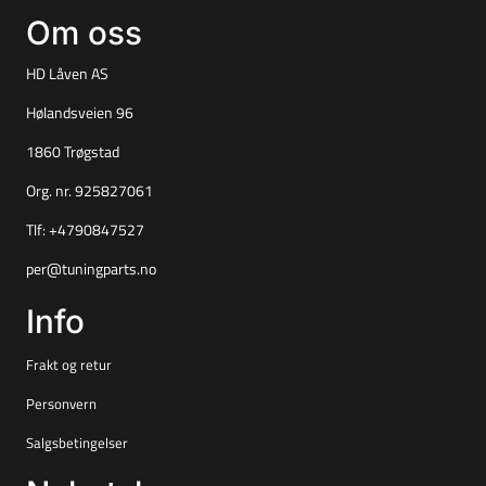
Om oss
HD Låven AS
Hølandsveien 96
1860 Trøgstad
Org. nr. 925827061
Tlf:
+4790847527
per@tuningparts.no
Info
Frakt og retur
Personvern
Salgsbetingelser