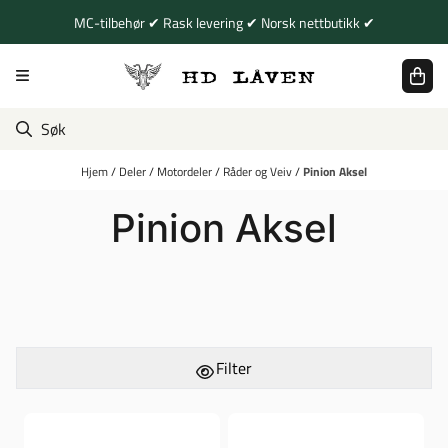
Hopp til innhold
MC-tilbehør ✔ Rask levering ✔ Norsk nettbutikk ✔
Hjem
/
Deler
/
Motordeler
/
Råder og Veiv
/
Pinion Aksel
Pinion Aksel
Filter