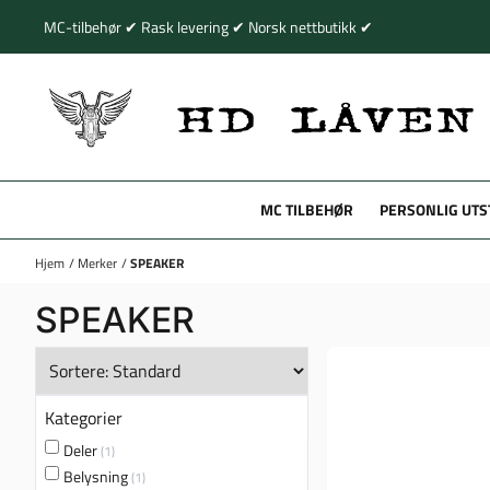
Hopp til innhold
MC-tilbehør ✔ Rask levering ✔ Norsk nettbutikk ✔
MC TILBEHØR
PERSONLIG UTS
Hjem
/
Merker
/
SPEAKER
SPEAKER
Kategorier
Deler
(1)
Belysning
(1)