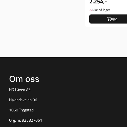
2.254,-
Ikke på lager
Kjøp
Om oss
HD Låven AS
Hølandsveien 96
1860 Trøgstad
Org. nr. 925827061