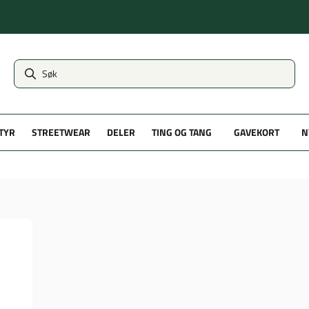
TYR
STREETWEAR
DELER
TING OG TANG
GAVEKORT
N