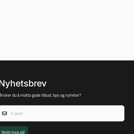
Nyhetsbrev
Ønsker du å motta gode tilbud, tips og nyheter?
E-post
Meld meg på!