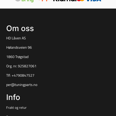
Om oss
HD Låven AS
Hølandsveien 96
1860 Trøgstad
Org. nr. 925827061
Tlf:
+4790847527
per@tuningparts.no
Info
Frakt og retur