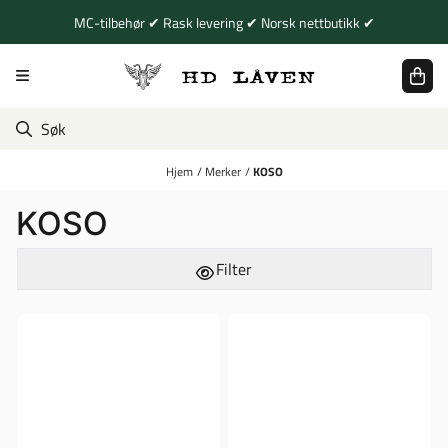
Hopp til innhold
MC-tilbehør ✔ Rask levering ✔ Norsk nettbutikk ✔
Hjem
/
Merker
/
KOSO
KOSO
Filter