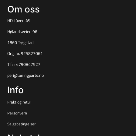
Om oss
HD Låven AS
Hølandsveien 96
1860 Trøgstad
Org. nr. 925827061
Tlf:
+4790847527
per@tuningparts.no
Info
Frakt og retur
Personvern
Salgsbetingelser