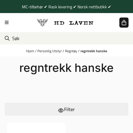
Hopp til innhold
MC-tilbehør ✔ Rask levering ✔ Norsk nettbutikk ✔
Hjem
/
Personlig Utstyr
/
Regntøy
/
regntrekk hanske
regntrekk hanske
Filter