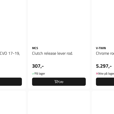
MCS
V-TWIN
CVO 17-19,
Clutch release lever rod.
Chrome roc
307,-
5.297,-
På lager
Ikke på lage
Kjøp