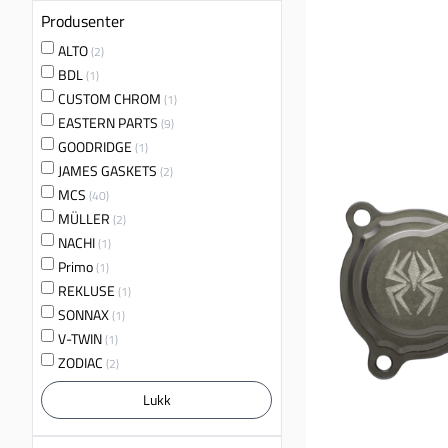
Produsenter
ALTO
(2)
BDL
(1)
CUSTOM CHROM
(1)
EASTERN PARTS
(9)
GOODRIDGE
(1)
JAMES GASKETS
(2)
MCS
(40)
MÜLLER
(2)
NACHI
(1)
Primo
(1)
REKLUSE
(1)
SONNAX
(1)
V-TWIN
(1)
ZODIAC
(2)
Lukk