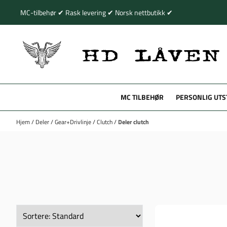
Hopp til innhold
MC-tilbehør ✔ Rask levering ✔ Norsk nettbutikk ✔
MC TILBEHØR
PERSONLIG UTS
Hjem
/
Deler
/
Gear+Drivlinje
/
Clutch
/
Deler clutch