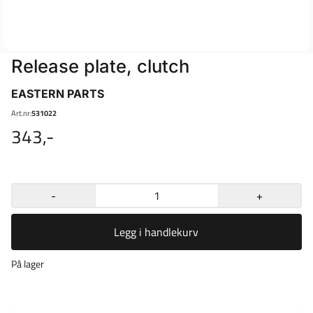
Release plate, clutch
EASTERN PARTS
Art.nr:
531022
343,-
-
+
Legg i handlekurv
På lager