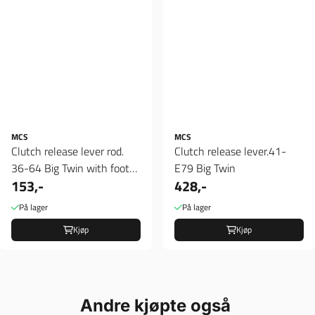
MCS
MCS
Clutch release lever rod.
Clutch release lever.41-
36-64 Big Twin with foot
E79 Big Twin
153,-
428,-
clutch
På lager
På lager
Kjøp
Kjøp
Andre kjøpte også