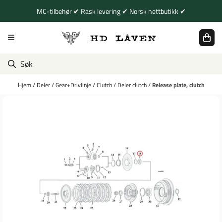
Hopp til innhold
MC-tilbehør ✔ Rask levering ✔ Norsk nettbutikk ✔
Hjem
/
Deler
/
Gear+Drivlinje
/
Clutch
/
Deler clutch
/
Release plate, clutch