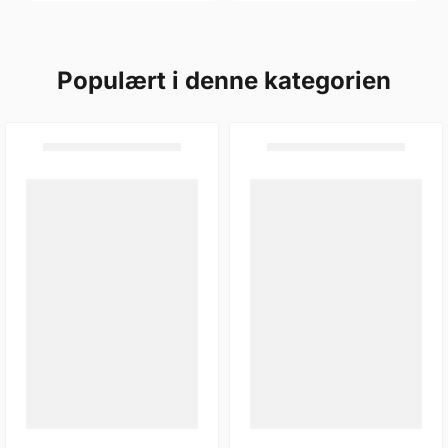
Populært i denne kategorien
FEULING 1
JAMES GASKETS
FEULING, ROCKER BOX
JAMES O-RING,
BREATHER COVER KIT
BREATHER BAFFEL
3.558,-
13,-
Ikke på lager
På lager
Kjøp
Kjøp