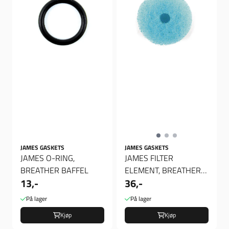
JAMES GASKETS
JAMES GASKETS
JAMES O-RING,
JAMES FILTER
BREATHER BAFFEL
ELEMENT, BREATHER
13,-
36,-
BAFFLE, Breather filter
På lager
På lager
Kjøp
Kjøp