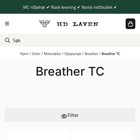
Hopp til innhold
MC-tilbehør ✔ Rask levering ✔ Norsk nettbutikk ✔
Hjem
/
Deler
/
Motordeler
/
Oljepumpe
/
Breather
/
Breather TC
Breather TC
Filter