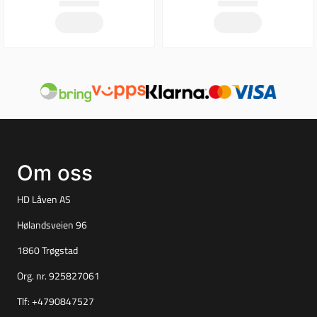
Om oss
HD Låven AS
Hølandsveien 96
1860 Trøgstad
Org. nr. 925827061
Tlf:
+4790847527
per@tuningparts.no
Info
Frakt og retur
Personvern
Salgsbetingelser