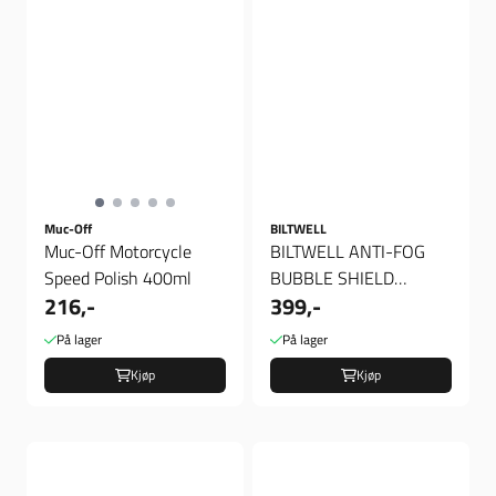
Muc-Off
BILTWELL
Muc-Off Motorcycle
BILTWELL ANTI-FOG
Speed Polish 400ml
BUBBLE SHIELD
216,-
399,-
CHROME, Boble Visir
På lager
På lager
Kjøp
Kjøp