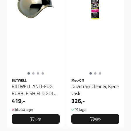
BILTWELL
Muc-Off
BILTWELL ANTI-FOG
Drivetrain Cleaner, Kjede
BUBBLE SHIELD GOLD,
vask
419,-
326,-
Boble Visir
Ikke på lager
På lager
Kjøp
Kjøp