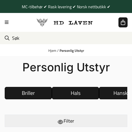
Hopp til innhold
MC-tilbehør ✔ Rask levering ✔ Norsk nettbutikk ✔
Hjem
/
Personlig Utstyr
Personlig Utstyr
Briller
Hals
Hansker
Filter