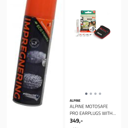
ALPINE
ALPINE MOTOSAFE
PRO EARPLUGS WITH
349,-
MINI GRIP, Øreplugger