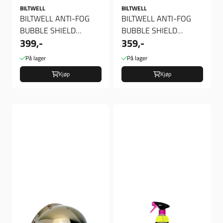
BILTWELL
BILTWELL
BILTWELL ANTI-FOG
BILTWELL ANTI-FOG
BUBBLE SHIELD
BUBBLE SHIELD
399,-
359,-
RAINBOW, Boble Visir
SMOKE, Boble Visir
På lager
På lager
Kjøp
Kjøp