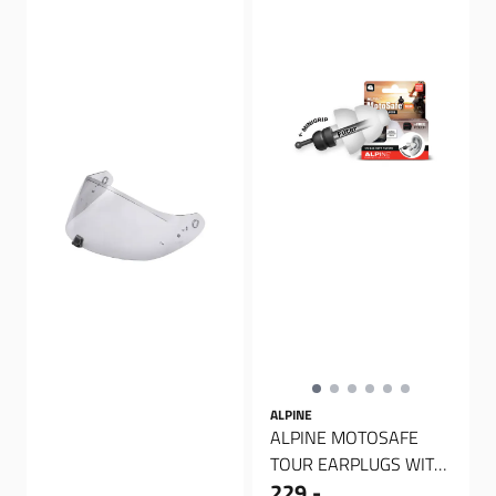
ALPINE
ALPINE MOTOSAFE
TOUR EARPLUGS WITH
229,-
MINI GRIP, Øreplugger