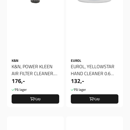
K&N
EUROL
K&N, POWER KLEEN
EUROL, YELLOWSTAR
AIR FILTER CLEANER.
HAND CLEANER 0.6
176,-
132,-
355CC
LITER, Hånd rens
På lager
På lager
Kjøp
Kjøp