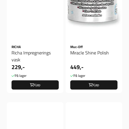
RICHA
Muc-Off
Richa Impregnerings
Miracle Shine Polish
vask
229,-
449,-
På lager
På lager
Kjøp
Kjøp