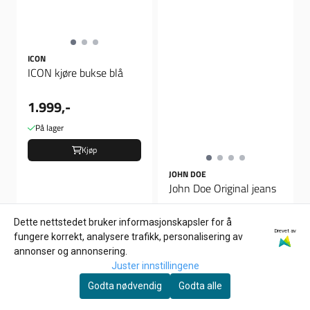
ICON
ICON kjøre bukse blå
1.999,-
På lager
Kjøp
JOHN DOE
John Doe Original jeans
3.136,-
Dette nettstedet bruker informasjonskapsler for å
Drevet av
fungere korrekt, analysere trafikk, personalisering av
På lager
annonser og annonsering.
Kjøp
Juster innstillingene
Godta nødvendig
Godta alle