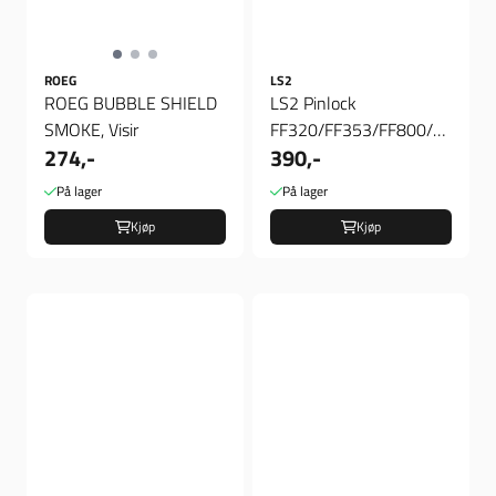
ROEG
LS2
ROEG BUBBLE SHIELD
LS2 Pinlock
SMOKE, Visir
FF320/FF353/FF800/397,
274,-
390,-
Pinlock
På lager
På lager
Kjøp
Kjøp