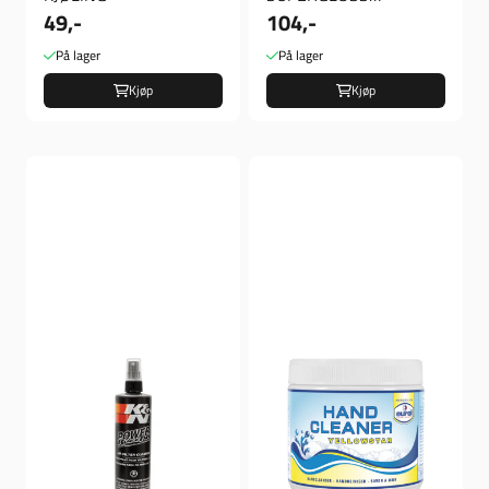
49,-
104,-
METALLPOLISH
På lager
På lager
Kjøp
Kjøp