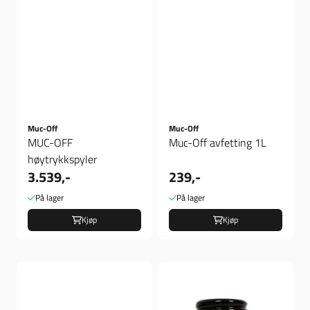
Muc-Off
Muc-Off
MUC-OFF
Muc-Off avfetting 1L
høytrykkspyler
3.539,-
239,-
På lager
På lager
Kjøp
Kjøp