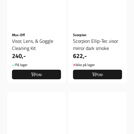
Muc-Off
Scorpion
Visor, Lens, & Goggle
Scorpion Ellip-Tec visor
Cleaning Kit
mirror dark smoke
240,-
622,-
På lager
Ikke på lager
Kjøp
Kjøp