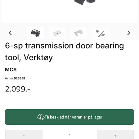
6-sp transmission door bearing
tool, Verktøy
MCS
Art.nr:
925558
2.099,-
Få beskjed når varen er på lager
-
+