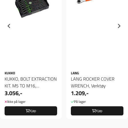
KUKKO
LANG
KUKKO, BOLT EXTRACTION
LANG ROCKER COVER
KIT. M5 TO M16,
WRENCH, Verktøy
3.056,-
1.209,-
Boltavtrekker sett
Ikke på lager
På lager
Kjøp
Kjøp