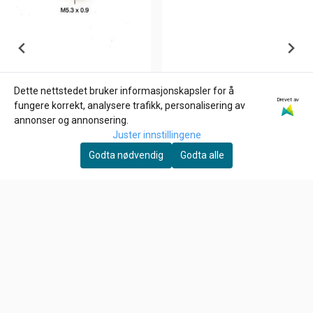
Dette nettstedet bruker informasjonskapsler for å
Drevet av
GARDNER-WESTCOTT
fungere korrekt, analysere trafikk, personalisering av
1/4-20 x 1 3/4 inch allen
annonser og annonsering.
bolt
Juster innstillingene
39,-
Godta nødvendig
Godta alle
På lager
Kjøp
EBC
MAIN JET , KEIHIN CV
CARB
79,-
På lager