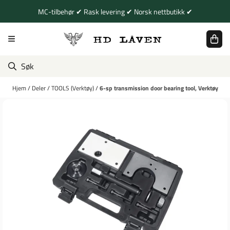
Hopp til innhold
MC-tilbehør ✔ Rask levering ✔ Norsk nettbutikk ✔
Hjem
/
Deler
/
TOOLS (Verktøy)
/
6-sp transmission door bearing tool, Verktøy