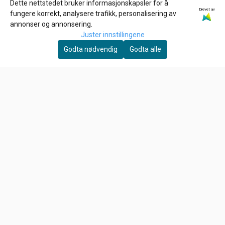
Dette nettstedet bruker informasjonskapsler for å
Drevet av
GARDNER-WESTCOTT
ZODIAC
fungere korrekt, analysere trafikk, personalisering av
1/4-20 x 1 3/4 inch allen
ROCKER ARM SHIMS FOR
annonser og annonsering.
bolt
EVOLUTION & TWIN CAM,
Juster innstillingene
39,-
6,-
Spacer 012"
Godta nødvendig
Godta alle
På lager
På lager
Kjøp
Kjøp
Om oss
HD Låven AS