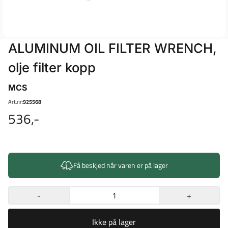
ALUMINUM OIL FILTER WRENCH,
olje filter kopp
MCS
Art.nr:
925568
536,-
Få beskjed når varen er på lager
-
+
Ikke på lager