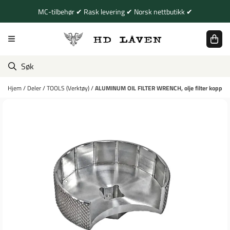
Hopp til innhold
MC-tilbehør ✔ Rask levering ✔ Norsk nettbutikk ✔
Hjem
/
Deler
/
TOOLS (Verktøy)
/
ALUMINUM OIL FILTER WRENCH, olje filter kopp