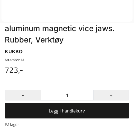
aluminum magnetic vice jaws.
Rubber, Verktøy
KUKKO
Art.nr:
951162
723,-
-
+
Legg i handlekurv
På lager