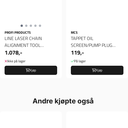
PROFI PRODUCTS
MCS
LINE LASER CHAIN
TAPPET OIL
ALIGNMENT TOOL
SCREEN/PUMP PLUG
1.078,-
119,-
MAGNETIC 12MM
SCREW TOOL, Verktøy
Ikke på lager
På lager
Kjøp
Kjøp
Andre kjøpte også