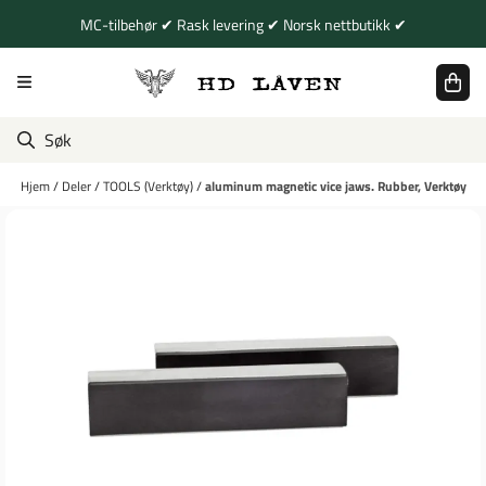
Hopp til innhold
MC-tilbehør ✔ Rask levering ✔ Norsk nettbutikk ✔
Hjem
/
Deler
/
TOOLS (Verktøy)
/
aluminum magnetic vice jaws. Rubber, Verktøy