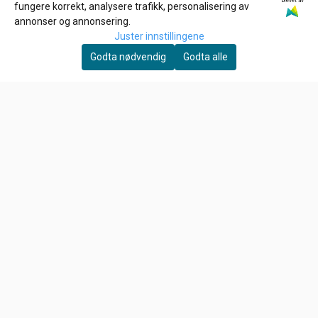
Drevet av
GARDNER-WESTCOTT
fungere korrekt, analysere trafikk, personalisering av
1/4-20 x 1 3/4 inch allen
annonser og annonsering.
bolt
Juster innstillingene
39,-
Godta nødvendig
Godta alle
På lager
Kjøp
EBC
MAIN JET , KEIHIN CV
CARB
79,-
På lager
Kjøp