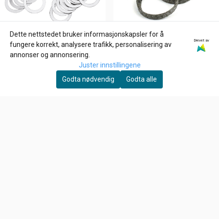
Dette nettstedet bruker informasjonskapsler for å
Drevet av
fungere korrekt, analysere trafikk, personalisering av
annonser og annonsering.
Juster innstillingene
Godta nødvendig
Godta alle
ZODIAC
JAMES GASKETS
ROCKER ARM SHIMS FOR
Eksos pakning 91-09
EVOLUTION & TWIN CAM,
STYLE. (84-20),
6,-
102,-
Spacer 020"
På lager
På lager
Kjøp
Kjøp