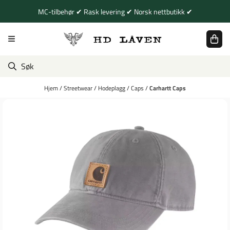
Hopp til innhold
MC-tilbehør ✔ Rask levering ✔ Norsk nettbutikk ✔
Hjem
/
Streetwear
/
Hodeplagg
/
Caps
/
Carhartt Caps