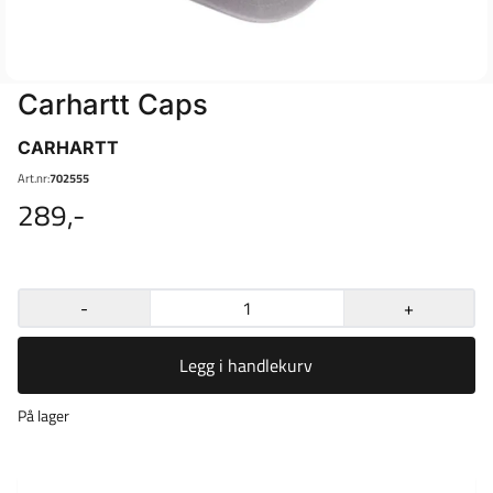
Carhartt Caps
CARHARTT
Art.nr:
702555
289,-
-
+
Legg i handlekurv
På lager