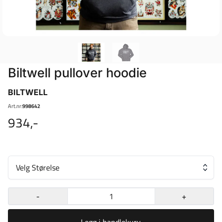
Biltwell pullover hoodie
BILTWELL
Art.nr:
998642
934,-
Velg Størelse
-
+