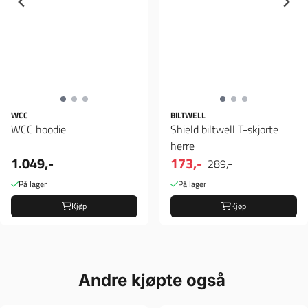
WCC
BILTWELL
WCC hoodie
Shield biltwell T-skjorte
herre
1.049,-
173,-
289,-
På lager
På lager
Kjøp
Kjøp
Andre kjøpte også