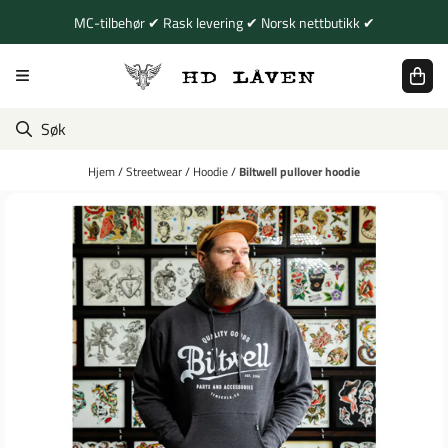
Hopp til innhold
MC-tilbehør ✔ Rask levering ✔ Norsk nettbutikk ✔
Hjem
/
Streetwear
/
Hoodie
/
Biltwell pullover hoodie