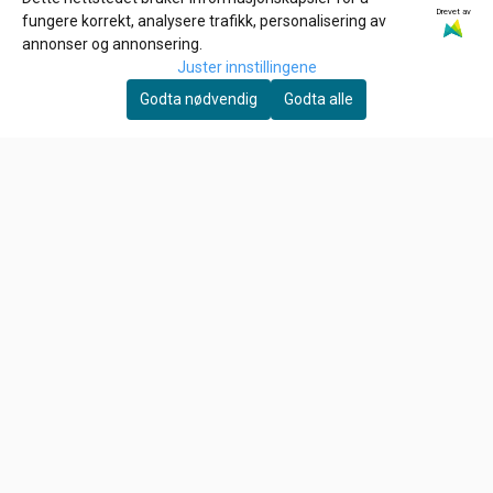
Drevet av
fungere korrekt, analysere trafikk, personalisering av
annonser og annonsering.
Juster innstillingene
Godta nødvendig
Godta alle
GARDNER-WESTCOTT
1/4-20 x 1 3/4 inch allen
bolt
39,-
På lager
Kjøp
EBC
MAIN JET , KEIHIN CV
CARB
79,-