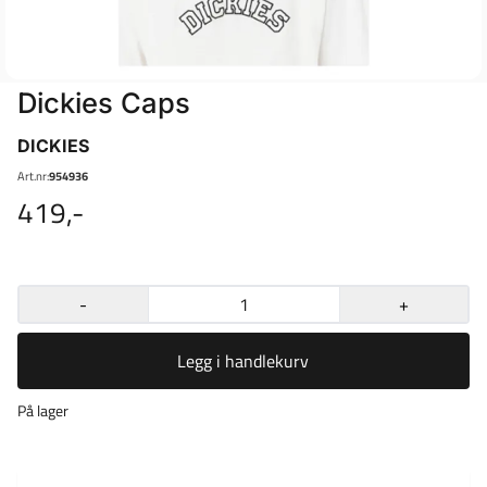
Dickies Caps
DICKIES
Art.nr:
954936
419,-
-
+
Legg i handlekurv
På lager