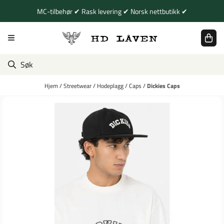
Hopp til innhold
MC-tilbehør ✔ Rask levering ✔ Norsk nettbutikk ✔
Hjem
/
Streetwear
/
Hodeplagg
/
Caps
/
Dickies Caps