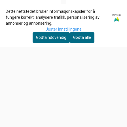
Dette nettstedet bruker informasjonskapsler for å
Drevet av
GARDNER-WESTCOTT
ZODIAC
fungere korrekt, analysere trafikk, personalisering av
1/4-20 x 1 3/4 inch allen
ROCKER ARM SHIMS FOR
annonser og annonsering.
bolt
EVOLUTION & TWIN CAM,
Juster innstillingene
39,-
6,-
Spacer 012"
Godta nødvendig
Godta alle
På lager
På lager
Kjøp
Kjøp
Om oss