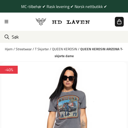
Hopp til innhold
MC-tilbehør ✔ Rask levering ✔ Norsk nettbutikk ✔
Hjem
/
Streetwear
/
T Skjorter
/
QUEEN KEROSIN
/
QUEEN KEROSIN ARIZONA T-
skjorte dame
-40%