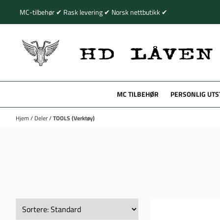
Hopp til innhold
MC-tilbehør ✔ Rask levering ✔ Norsk nettbutikk ✔
MC TILBEHØR
PERSONLIG UTS
Hjem
/
Deler
/
TOOLS (Verktøy)