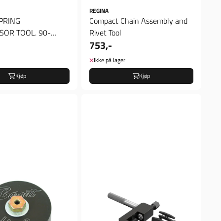
REGINA
PRING
Compact Chain Assembly and
OR TOOL. 90-
Rivet Tool
753,-
; 91-20 XL; 95-01,
Ikke på lager
Kjøp
Kjøp