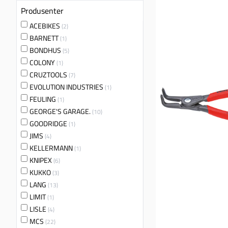
Produsenter
ACEBIKES
(2)
BARNETT
(1)
BONDHUS
(5)
COLONY
(1)
CRUZTOOLS
(7)
EVOLUTION INDUSTRIES
(1)
FEULING
(1)
GEORGE'S GARAGE.
(10)
GOODRIDGE
(1)
JIMS
(4)
KELLERMANN
(1)
KNIPEX
(6)
KUKKO
(3)
LANG
(13)
LIMIT
(1)
LISLE
(4)
MCS
(22)