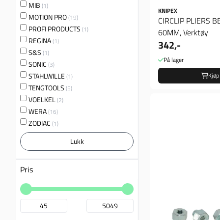
MIB
(1)
KNIPEX
MOTION PRO
(19)
CIRCLIP PLIERS B
PROFI PRODUCTS
(1)
60MM, Verktøy
REGINA
(1)
342,-
S&S
(1)
På lager
SONIC
(3)
STAHLWILLE
Kjøp
(1)
TENGTOOLS
(5)
VOELKEL
(2)
WERA
(16)
ZODIAC
(1)
Lukk
Pris