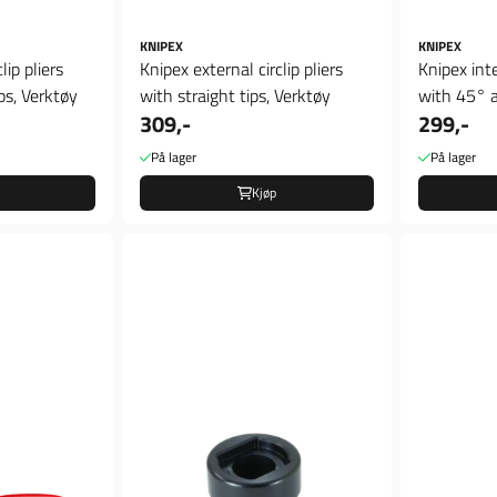
KNIPEX
KNIPEX
lip pliers
Knipex external circlip pliers
Knipex inte
ps, Verktøy
with straight tips, Verktøy
with 45° a
309,-
299,-
På lager
På lager
Kjøp