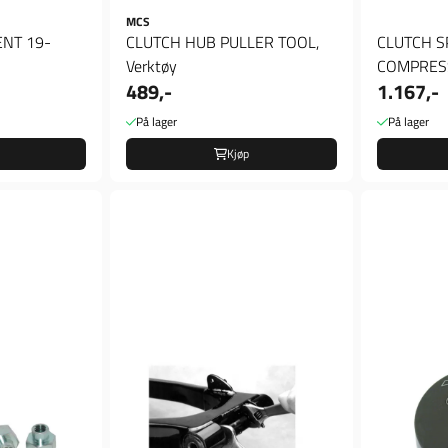
MCS
ENT 19-
CLUTCH HUB PULLER TOOL,
CLUTCH S
Verktøy
COMPRESS
489,-
1.167,-
97(NU)B.T.
Clutch ...
På lager
På lager
Kjøp