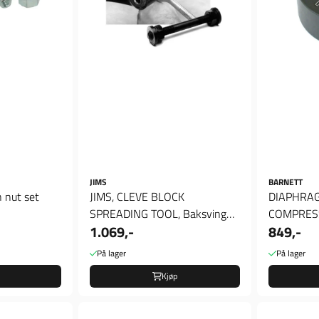
JIMS
BARNETT
 nut set
JIMS, CLEVE BLOCK
DIAPHRAG
SPREADING TOOL, Baksving
COMPRESS
1.069,-
849,-
Verktøy
På lager
På lager
Kjøp