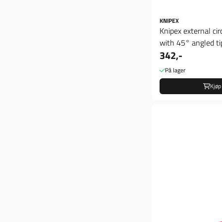
KNIPEX
Knipex external circ
with 45° angled ti
342,-
På lager
Kjøp