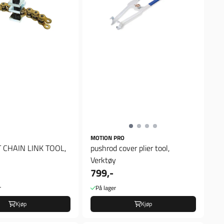
MOTION PRO
 CHAIN LINK TOOL,
pushrod cover plier tool,
Verktøy
799,-
r
På lager
Kjøp
Kjøp