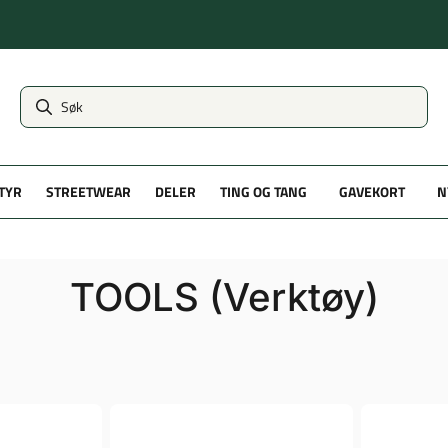
TYR
STREETWEAR
DELER
TING OG TANG
GAVEKORT
N
TOOLS (Verktøy)