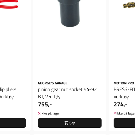
GEORGE'S GARAGE.
MOTION PRO
ip pliers
pinion gear nut socket 54-92
PRESS-FIT
 Verktøy
BT, Verktøy
Verktøy
755,-
274,-
Ikke på lager
Ikke på lage
Kjøp