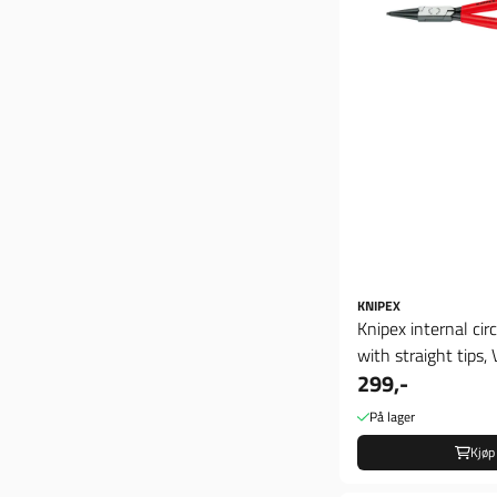
KNIPEX
Knipex internal circl
with straight tips,
299,-
På lager
Kjøp